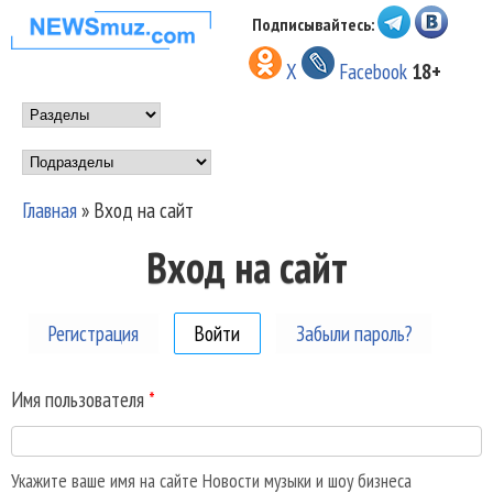
Перейти к основному
Подписывайтесь:
НОВОСТИ
содержанию
X
Facebook
18+
МУЗЫКИ И
Main menu
ШОУ БИЗНЕСА
Подразделы
NEWSMUZ.COM
Главная
»
Вход на сайт
Вы здесь
Вход на сайт
Регистрация
Войти
(активная вкладка)
Забыли пароль?
Имя пользователя
*
Укажите ваше имя на сайте Новости музыки и шоу бизнеса