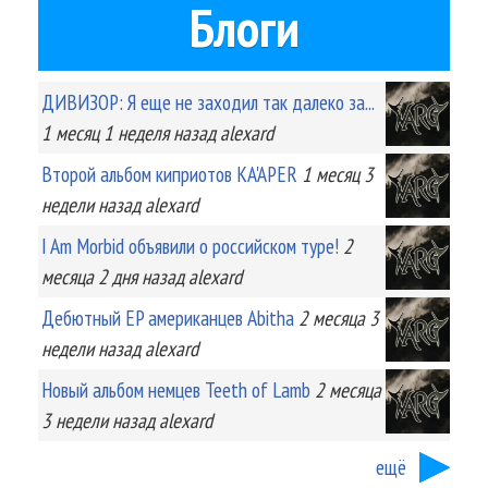
Блоги
ДИВИЗОР: Я еще не заходил так далеко за...
1 месяц 1 неделя
назад
alexard
Второй альбом киприотов KA'APER
1 месяц 3
недели
назад
alexard
I Am Morbid объявили о российском туре!
2
месяца 2 дня
назад
alexard
Дебютный EP американцев Abitha
2 месяца 3
недели
назад
alexard
Новый альбом немцев Teeth of Lamb
2 месяца
3 недели
назад
alexard
ещё