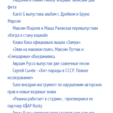
фита
Karol G выпустила альбом с Дрейком и Бруно
Марсом
Максим Фадеев и Маша Ржевская перевыпустили
«Когда я стану кошкой»
Клава Кока официально вышла «Замуж»
«Элли на маковом поле», Максим Лутчак и
«Смешарики» объединились
Авраам Руссо выпустил две солнечные песни
Сергей Сычёв - «Хит-парады в СССР. Полное
исследование»
Suno внедрил инструмент по нарушениям авторских
прав и новые водяные знаки
«Рианна работает в студии», - проговорился ее
партнер A$AP Rocky
Гленн Хьюз завершил свою гастрольную карьеру