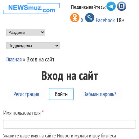
Перейти к основному
Подписывайтесь:
НОВОСТИ
содержанию
X
Facebook
18+
МУЗЫКИ И
Main menu
ШОУ БИЗНЕСА
Подразделы
NEWSMUZ.COM
Главная
»
Вход на сайт
Вы здесь
Вход на сайт
Регистрация
Войти
(активная вкладка)
Забыли пароль?
Имя пользователя
*
Укажите ваше имя на сайте Новости музыки и шоу бизнеса