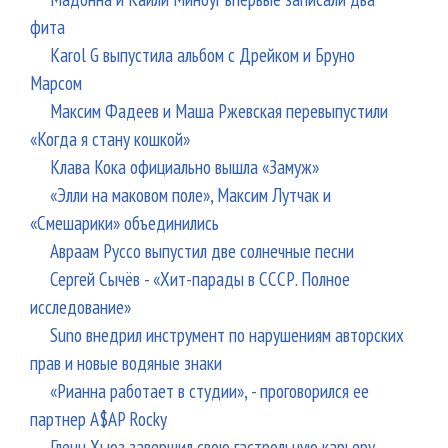
фита
Karol G выпустила альбом с Дрейком и Бруно
Марсом
Максим Фадеев и Маша Ржевская перевыпустили
«Когда я стану кошкой»
Клава Кока официально вышла «Замуж»
«Элли на маковом поле», Максим Лутчак и
«Смешарики» объединились
Авраам Руссо выпустил две солнечные песни
Сергей Сычёв - «Хит-парады в СССР. Полное
исследование»
Suno внедрил инструмент по нарушениям авторских
прав и новые водяные знаки
«Рианна работает в студии», - проговорился ее
партнер A$AP Rocky
Гленн Хьюз завершил свою гастрольную карьеру