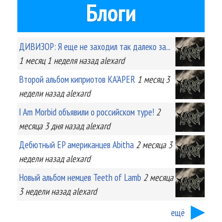
Блоги
ДИВИЗОР: Я еще не заходил так далеко за...
1 месяц 1 неделя
назад
alexard
Второй альбом киприотов KA'APER
1 месяц 3
недели
назад
alexard
I Am Morbid объявили о российском туре!
2
месяца 3 дня
назад
alexard
Дебютный EP американцев Abitha
2 месяца 3
недели
назад
alexard
Новый альбом немцев Teeth of Lamb
2 месяца
3 недели
назад
alexard
ещё