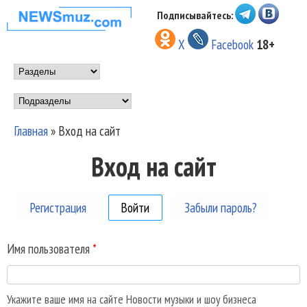
Перейти к основному
Подписывайтесь:
НОВОСТИ
содержанию
X
Facebook
18+
МУЗЫКИ И
Main menu
ШОУ БИЗНЕСА
Подразделы
NEWSMUZ.COM
Главная
»
Вход на сайт
Вы здесь
Вход на сайт
Регистрация
Войти
(активная вкладка)
Забыли пароль?
Имя пользователя
*
Укажите ваше имя на сайте Новости музыки и шоу бизнеса