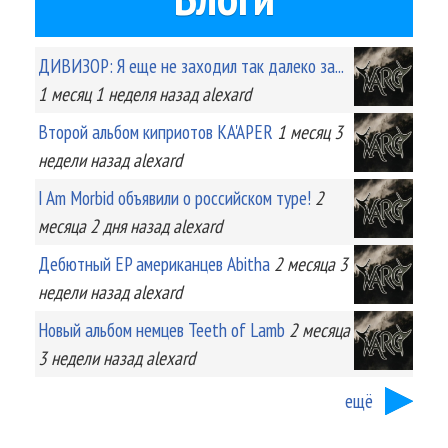
ДИВИЗОР: Я еще не заходил так далеко за...
1 месяц 1 неделя
назад
alexard
Второй альбом киприотов KA'APER
1 месяц 3
недели
назад
alexard
I Am Morbid объявили о российском туре!
2
месяца 2 дня
назад
alexard
Дебютный EP американцев Abitha
2 месяца 3
недели
назад
alexard
Новый альбом немцев Teeth of Lamb
2 месяца
3 недели
назад
alexard
ещё