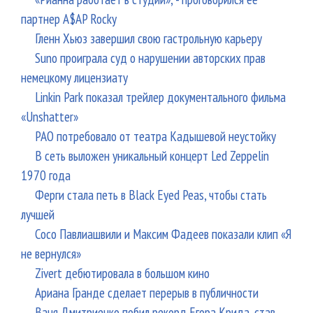
партнер A$AP Rocky
Гленн Хьюз завершил свою гастрольную карьеру
Suno проиграла суд о нарушении авторских прав
немецкому лицензиату
Linkin Park показал трейлер документального фильма
«Unshatter»
РАО потребовало от театра Кадышевой неустойку
В сеть выложен уникальный концерт Led Zeppelin
1970 года
Ферги стала петь в Black Eyed Peas, чтобы стать
лучшей
Сосо Павлиашвили и Максим Фадеев показали клип «Я
не вернулся»
Zivert дебютировала в большом кино
Ариана Гранде сделает перерыв в публичности
Ваня Дмитриенко побил рекорд Егора Крида, став