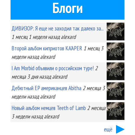
Блоги
ДИВИЗОР: Я еще не заходил так далеко за...
1 месяц 1 неделя
назад
alexard
Второй альбом киприотов KA'APER
1 месяц 3
недели
назад
alexard
I Am Morbid объявили о российском туре!
2
месяца 3 дня
назад
alexard
Дебютный EP американцев Abitha
2 месяца 3
недели
назад
alexard
Новый альбом немцев Teeth of Lamb
2 месяца
3 недели
назад
alexard
ещё