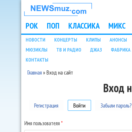
НОВОСТИ
МУЗЫКИ И
РОК
ПОП
КЛАССИКА
МИКС
Main menu
ШОУ БИЗНЕСА
НОВОСТИ
КОНЦЕРТЫ
КЛИПЫ
АНОНСЫ
Подразделы
МЮЗИКЛЫ
ТВ И РАДИО
ДЖАЗ
ФАБРИКА 
NEWSMUZ.COM
КОНТАКТЫ
Главная
»
Вход на сайт
Вы здесь
Вход н
Регистрация
Войти
(активная вкладка)
Забыли пароль?
Имя пользователя
*