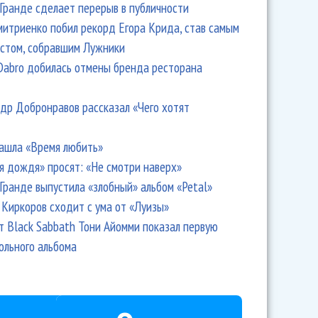
Гранде сделает перерыв в публичности
итриенко побил рекорд Егора Крида, став самым
стом, собравшим Лужники
Dabro добилась отмены бренда ресторана
др Добронравов рассказал «Чего хотят
ашла «Время любить»
я дождя» просят: «Не смотри наверх»
Гранде выпустила «злобный» альбом «Petal»
Киркоров сходит с ума от «Луизы»
т Black Sabbath Тони Айомми показал первую
ольного альбома