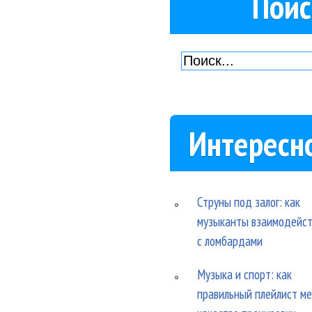
Поис
Интересн
Струны под залог: как
музыканты взаимодейс
с ломбардами
Музыка и спорт: как
правильный плейлист м