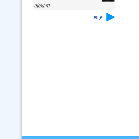
alexard
ещё