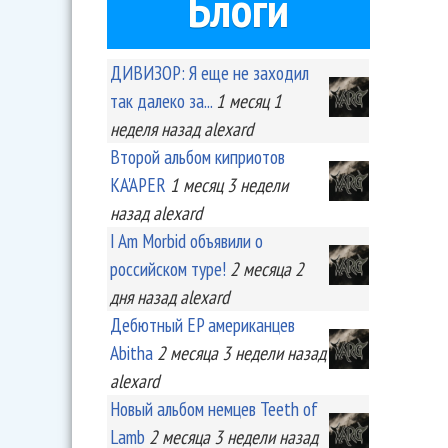
Блоги
ДИВИЗОР: Я еще не заходил
так далеко за...
1 месяц 1
неделя
назад
alexard
Второй альбом киприотов
KA'APER
1 месяц 3 недели
назад
alexard
I Am Morbid объявили о
российском туре!
2 месяца 2
дня
назад
alexard
Дебютный EP американцев
Abitha
2 месяца 3 недели
назад
alexard
Новый альбом немцев Teeth of
Lamb
2 месяца 3 недели
назад