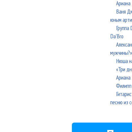
Ариана 
Ваня Дм
юным арти
Группа 
Da'Bro
Алексан
мужчины?»
Нюша н
«Три дн
Ариана 
Филипп 
Гитарис
песню из с