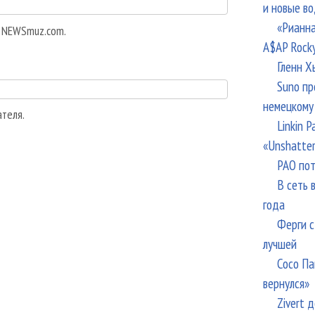
и новые в
«Рианна
а NEWSmuz.com.
A$AP Rock
Гленн Х
Suno пр
немецкому
ателя.
Linkin 
«Unshatte
РАО пот
В сеть 
года
Ферги с
лучшей
Сосо Па
вернулся»
Zivert 