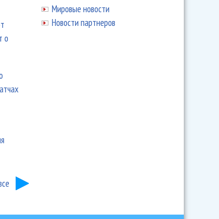
Мировые новости
Новости партнеров
ют
т о
ю
матчах
ия
все