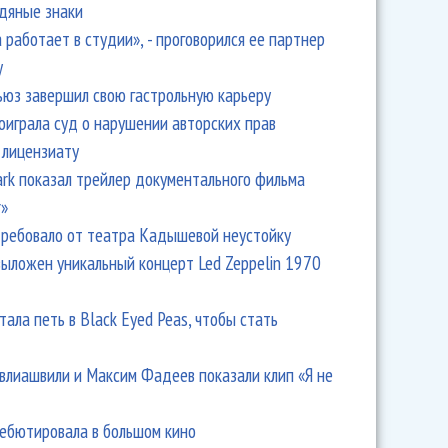
одяные знаки
 работает в студии», - проговорился ее партнер
y
ьюз завершил свою гастрольную карьеру
оиграла суд о нарушении авторских прав
 лицензиату
Park показал трейлер документального фильма
r»
ребовало от театра Кадышевой неустойку
выложен уникальный концерт Led Zeppelin 1970
тала петь в Black Eyed Peas, чтобы стать
влиашвили и Максим Фадеев показали клип «Я не
дебютировала в большом кино