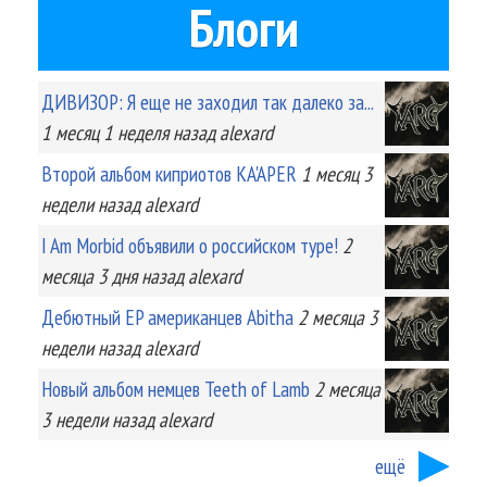
Блоги
ДИВИЗОР: Я еще не заходил так далеко за...
1 месяц 1 неделя
назад
alexard
Второй альбом киприотов KA'APER
1 месяц 3
недели
назад
alexard
I Am Morbid объявили о российском туре!
2
месяца 3 дня
назад
alexard
Дебютный EP американцев Abitha
2 месяца 3
недели
назад
alexard
Новый альбом немцев Teeth of Lamb
2 месяца
3 недели
назад
alexard
ещё