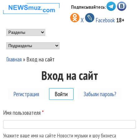
Перейти к основному
Подписывайтесь:
НОВОСТИ
содержанию
X
Facebook
18+
МУЗЫКИ И
Main menu
ШОУ БИЗНЕСА
Подразделы
NEWSMUZ.COM
Главная
»
Вход на сайт
Вы здесь
Вход на сайт
Регистрация
Войти
(активная вкладка)
Забыли пароль?
Имя пользователя
*
Укажите ваше имя на сайте Новости музыки и шоу бизнеса