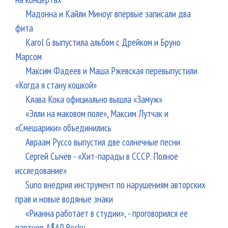
Мадонна и Кайли Миноуг впервые записали два
фита
Karol G выпустила альбом с Дрейком и Бруно
Марсом
Максим Фадеев и Маша Ржевская перевыпустили
«Когда я стану кошкой»
Клава Кока официально вышла «Замуж»
«Элли на маковом поле», Максим Лутчак и
«Смешарики» объединились
Авраам Руссо выпустил две солнечные песни
Сергей Сычёв - «Хит-парады в СССР. Полное
исследование»
Suno внедрил инструмент по нарушениям авторских
прав и новые водяные знаки
«Рианна работает в студии», - проговорился ее
партнер A$AP Rocky