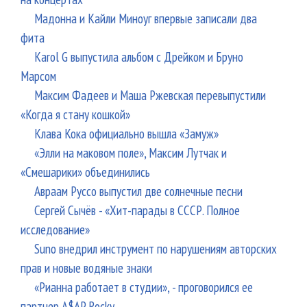
Мадонна и Кайли Миноуг впервые записали два
фита
Karol G выпустила альбом с Дрейком и Бруно
Марсом
Максим Фадеев и Маша Ржевская перевыпустили
«Когда я стану кошкой»
Клава Кока официально вышла «Замуж»
«Элли на маковом поле», Максим Лутчак и
«Смешарики» объединились
Авраам Руссо выпустил две солнечные песни
Сергей Сычёв - «Хит-парады в СССР. Полное
исследование»
Suno внедрил инструмент по нарушениям авторских
прав и новые водяные знаки
«Рианна работает в студии», - проговорился ее
партнер A$AP Rocky