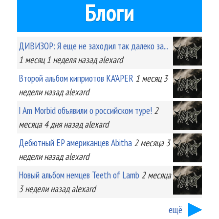
Блоги
ДИВИЗОР: Я еще не заходил так далеко за...
1 месяц 1 неделя
назад
alexard
Второй альбом киприотов KA'APER
1 месяц 3
недели
назад
alexard
I Am Morbid объявили о российском туре!
2
месяца 4 дня
назад
alexard
Дебютный EP американцев Abitha
2 месяца 3
недели
назад
alexard
Новый альбом немцев Teeth of Lamb
2 месяца
3 недели
назад
alexard
ещё