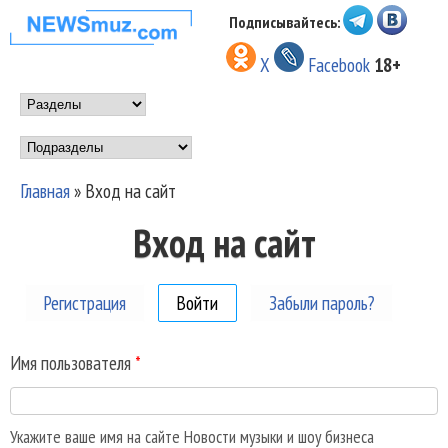
Перейти к основному
Подписывайтесь:
НОВОСТИ
содержанию
X
Facebook
18+
МУЗЫКИ И
Main menu
ШОУ БИЗНЕСА
Подразделы
NEWSMUZ.COM
Главная
»
Вход на сайт
Вы здесь
Вход на сайт
Регистрация
Войти
(активная вкладка)
Забыли пароль?
Имя пользователя
*
Укажите ваше имя на сайте Новости музыки и шоу бизнеса