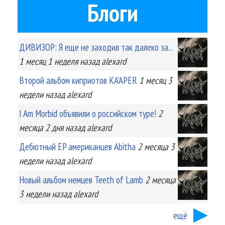
Блоги
ДИВИЗОР: Я еще не заходил так далеко за...
1 месяц 1 неделя
назад
alexard
Второй альбом киприотов KA'APER
1 месяц 3
недели
назад
alexard
I Am Morbid объявили о российском туре!
2
месяца 2 дня
назад
alexard
Дебютный EP американцев Abitha
2 месяца 3
недели
назад
alexard
Новый альбом немцев Teeth of Lamb
2 месяца
3 недели
назад
alexard
ещё