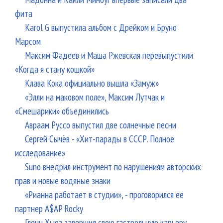
фита
Karol G выпустила альбом с Дрейком и Бруно
Марсом
Максим Фадеев и Маша Ржевская перевыпустили
«Когда я стану кошкой»
Клава Кока официально вышла «Замуж»
«Элли на маковом поле», Максим Лутчак и
«Смешарики» объединились
Авраам Руссо выпустил две солнечные песни
Сергей Сычёв - «Хит-парады в СССР. Полное
исследование»
Suno внедрил инструмент по нарушениям авторских
прав и новые водяные знаки
«Рианна работает в студии», - проговорился ее
партнер A$AP Rocky
Гленн Хьюз завершил свою гастрольную карьеру