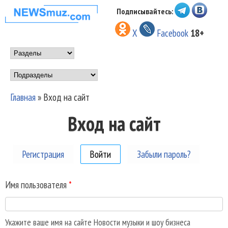
Перейти к основному
Подписывайтесь:
НОВОСТИ
содержанию
X
Facebook
18+
МУЗЫКИ И
Main menu
ШОУ БИЗНЕСА
Подразделы
NEWSMUZ.COM
Главная
»
Вход на сайт
Вы здесь
Вход на сайт
Регистрация
Войти
(активная вкладка)
Забыли пароль?
Имя пользователя
*
Укажите ваше имя на сайте Новости музыки и шоу бизнеса