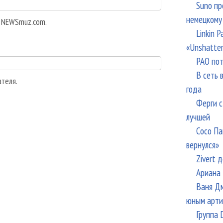
Suno пр
немецкому
а NEWSmuz.com.
Linkin 
«Unshatte
РАО пот
В сеть 
ателя.
года
Ферги с
лучшей
Сосо Па
вернулся»
Zivert 
Ариана 
Ваня Дм
юным арти
Группа 