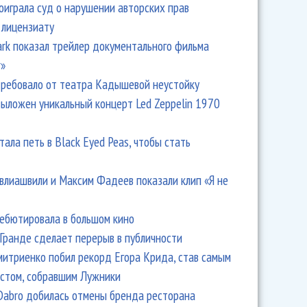
оиграла суд о нарушении авторских прав
 лицензиату
Park показал трейлер документального фильма
r»
ребовало от театра Кадышевой неустойку
выложен уникальный концерт Led Zeppelin 1970
тала петь в Black Eyed Peas, чтобы стать
влиашвили и Максим Фадеев показали клип «Я не
дебютировала в большом кино
Гранде сделает перерыв в публичности
итриенко побил рекорд Егора Крида, став самым
стом, собравшим Лужники
Dabro добилась отмены бренда ресторана