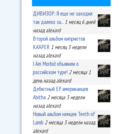
ДИВИЗОР: Я еще не заходил
так далеко за...
1 месяц 6 дней
назад
alexard
Второй альбом киприотов
KA'APER
1 месяц 3 недели
назад
alexard
I Am Morbid объявили о
российском туре!
2 месяца 1
день
назад
alexard
Дебютный EP американцев
Abitha
2 месяца 3 недели
назад
alexard
Новый альбом немцев Teeth of
Lamb
2 месяца 3 недели
назад
alexard