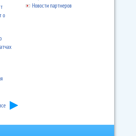
Новости партнеров
ют
т о
ю
матчах
ия
все