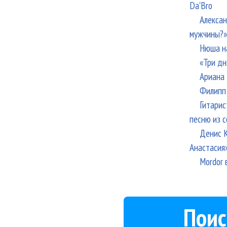
Da'Bro
Алексан
мужчины?»
Нюша н
«Три дн
Ариана 
Филипп 
Гитарис
песню из с
Денис К
Анастасия
Mordor 
Поис