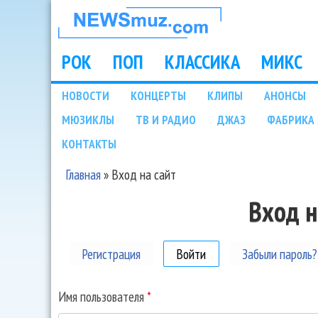
НОВОСТИ
МУЗЫКИ И
РОК
ПОП
КЛАССИКА
МИКС
Main menu
ШОУ БИЗНЕСА
НОВОСТИ
КОНЦЕРТЫ
КЛИПЫ
АНОНСЫ
Подразделы
МЮЗИКЛЫ
ТВ И РАДИО
ДЖАЗ
ФАБРИКА 
NEWSMUZ.COM
КОНТАКТЫ
Главная
»
Вход на сайт
Вы здесь
Вход н
Регистрация
Войти
(активная вкладка)
Забыли пароль?
Имя пользователя
*