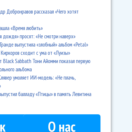
др Добронравов рассказал «Чего хотят
ашла «Время любить»
я дождя» просят: «Не смотри наверх»
Гранде выпустила «злобный» альбом «Petal»
Киркоров сходит с ума от «Луизы»
т Black Sabbath Тони Айомми показал первую
ольного альбома
лявер умоляет ИИ-модель: «Не плачь,
»
выпустил балладу «Птицы» в память Левитина
к
О нас