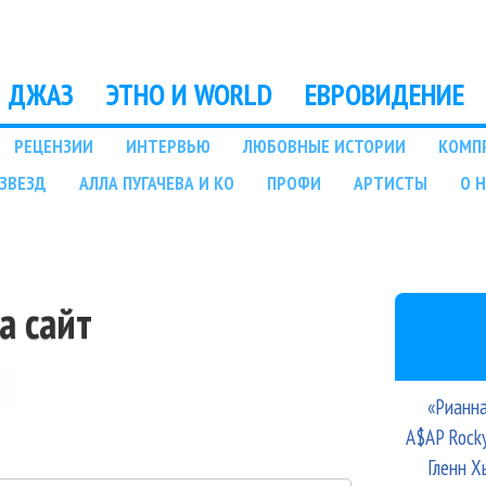
Перейти к основному
содержанию
ДЖАЗ
ЭТНО И WORLD
ЕВРОВИДЕНИЕ
РЕЦЕНЗИИ
ИНТЕРВЬЮ
ЛЮБОВНЫЕ ИСТОРИИ
КОМП
ЗВЕЗД
АЛЛА ПУГАЧЕВА И КО
ПРОФИ
АРТИСТЫ
О 
а сайт
«Рианна
A$AP Rock
Гленн Х