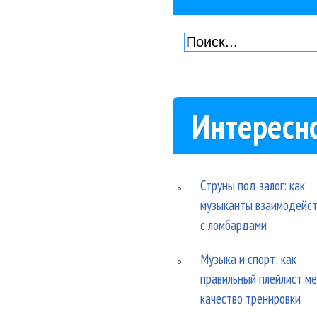
Интересн
Струны под залог: как
музыканты взаимодейс
с ломбардами
Музыка и спорт: как
правильный плейлист м
качество тренировки