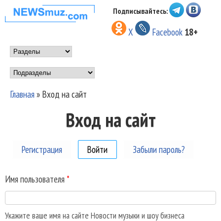
Перейти к основному
Подписывайтесь:
НОВОСТИ
содержанию
X
Facebook
18+
МУЗЫКИ И
Main menu
ШОУ БИЗНЕСА
Подразделы
NEWSMUZ.COM
Главная
»
Вход на сайт
Вы здесь
Вход на сайт
Регистрация
Войти
(активная вкладка)
Забыли пароль?
Имя пользователя
*
Укажите ваше имя на сайте Новости музыки и шоу бизнеса