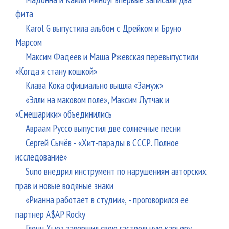
фита
Karol G выпустила альбом с Дрейком и Бруно
Марсом
Максим Фадеев и Маша Ржевская перевыпустили
«Когда я стану кошкой»
Клава Кока официально вышла «Замуж»
«Элли на маковом поле», Максим Лутчак и
«Смешарики» объединились
Авраам Руссо выпустил две солнечные песни
Сергей Сычёв - «Хит-парады в СССР. Полное
исследование»
Suno внедрил инструмент по нарушениям авторских
прав и новые водяные знаки
«Рианна работает в студии», - проговорился ее
партнер A$AP Rocky
Гленн Хьюз завершил свою гастрольную карьеру