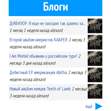
Блоги
ДИВИЗОР: Я еще не заходил так далеко за...
1 месяц 1 неделя
назад
alexard
Второй альбом киприотов KA'APER
1 месяц 3
недели
назад
alexard
I Am Morbid объявили о российском туре!
2
месяца 3 дня
назад
alexard
Дебютный EP американцев Abitha
2 месяца 3
недели
назад
alexard
Новый альбом немцев Teeth of Lamb
2 месяца
3 недели
назад
alexard
ещё