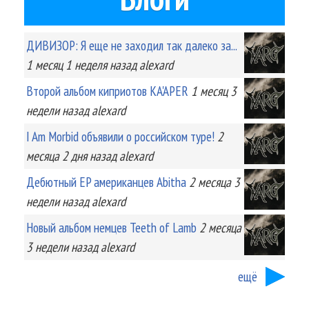
ДИВИЗОР: Я еще не заходил так далеко за...
1 месяц 1 неделя
назад
alexard
Второй альбом киприотов KA'APER
1 месяц 3
недели
назад
alexard
I Am Morbid объявили о российском туре!
2
месяца 2 дня
назад
alexard
Дебютный EP американцев Abitha
2 месяца 3
недели
назад
alexard
Новый альбом немцев Teeth of Lamb
2 месяца
3 недели
назад
alexard
ещё