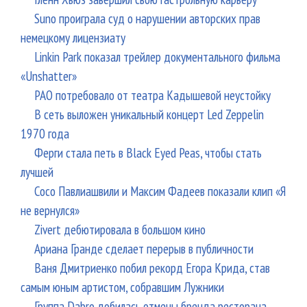
Suno проиграла суд о нарушении авторских прав
немецкому лицензиату
Linkin Park показал трейлер документального фильма
«Unshatter»
РАО потребовало от театра Кадышевой неустойку
В сеть выложен уникальный концерт Led Zeppelin
1970 года
Ферги стала петь в Black Eyed Peas, чтобы стать
лучшей
Сосо Павлиашвили и Максим Фадеев показали клип «Я
не вернулся»
Zivert дебютировала в большом кино
Ариана Гранде сделает перерыв в публичности
Ваня Дмитриенко побил рекорд Егора Крида, став
самым юным артистом, собравшим Лужники
Группа Dabro добилась отмены бренда ресторана