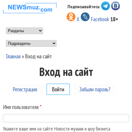
Перейти к основному
Подписывайтесь:
НОВОСТИ
содержанию
X
Facebook
18+
МУЗЫКИ И
Main menu
ШОУ БИЗНЕСА
Подразделы
NEWSMUZ.COM
Главная
»
Вход на сайт
Вы здесь
Вход на сайт
Регистрация
Войти
(активная вкладка)
Забыли пароль?
Имя пользователя
*
Укажите ваше имя на сайте Новости музыки и шоу бизнеса