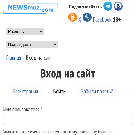
Перейти к основному
Подписывайтесь:
НОВОСТИ
содержанию
X
Facebook
18+
МУЗЫКИ И
Main menu
ШОУ БИЗНЕСА
Подразделы
NEWSMUZ.COM
Главная
»
Вход на сайт
Вы здесь
Вход на сайт
Регистрация
Войти
(активная вкладка)
Забыли пароль?
Имя пользователя
*
Укажите ваше имя на сайте Новости музыки и шоу бизнеса