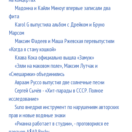
Мадонна и Кайли Миноуг впервые записали два
фита
Karol G выпустила альбом с Дрейком и Бруно
Марсом
Максим Фадеев и Маша Ржевская перевыпустили
«Когда я стану кошкой»
Клава Кока официально вышла «Замуж»
«Элли на маковом поле», Максим Лутчак и
«Смешарики» объединились
Авраам Руссо выпустил две солнечные песни
Сергей Сычёв - «Хит-парады в СССР. Полное
исследование»
Suno внедрил инструмент по нарушениям авторских
прав и новые водяные знаки
«Рианна работает в студии», - проговорился ее
партнер A$AP Rocky