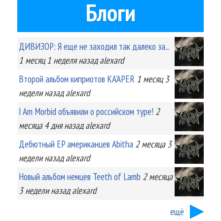
Блоги
ДИВИЗОР: Я еще не заходил так далеко за...
1 месяц 1 неделя
назад
alexard
Второй альбом киприотов KA'APER
1 месяц 3
недели
назад
alexard
I Am Morbid объявили о российском туре!
2
месяца 4 дня
назад
alexard
Дебютный EP американцев Abitha
2 месяца 3
недели
назад
alexard
Новый альбом немцев Teeth of Lamb
2 месяца
3 недели
назад
alexard
ещё