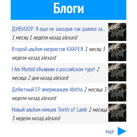
Блоги
ДИВИЗОР: Я еще не заходил так далеко за...
1 месяц 1 неделя
назад
alexard
Второй альбом киприотов KA'APER
1 месяц 3
недели
назад
alexard
I Am Morbid объявили о российском туре!
2
месяца 2 дня
назад
alexard
Дебютный EP американцев Abitha
2 месяца 3
недели
назад
alexard
Новый альбом немцев Teeth of Lamb
2 месяца
3 недели
назад
alexard
ещё