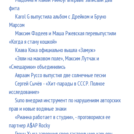
фита
Karol G выпустила альбом с Дрейком и Бруно
Марсом
Максим Фадеев и Маша Ржевская перевыпустили
«Когда я стану кошкой»
Клава Кока официально вышла «Замуж»
«Элли на маковом поле», Максим Лутчак и
«Смешарики» объединились
Авраам Руссо выпустил две солнечные песни
Сергей Сычёв - «Хит-парады в СССР. Полное
исследование»
Suno внедрил инструмент по нарушениям авторских
прав и новые водяные знаки
«Рианна работает в студии», - проговорился ее
партнер A$AP Rocky
Гленн Хьюз завершил свою гастрольную карьеру