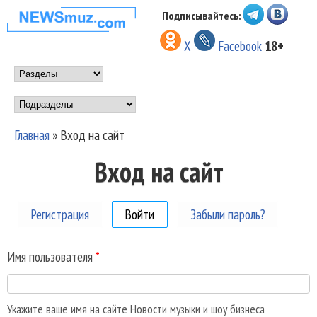
Перейти к основному
Подписывайтесь:
НОВОСТИ
содержанию
X
Facebook
18+
МУЗЫКИ И
Main menu
ШОУ БИЗНЕСА
Подразделы
NEWSMUZ.COM
Главная
»
Вход на сайт
Вы здесь
Вход на сайт
Регистрация
Войти
(активная вкладка)
Забыли пароль?
Имя пользователя
*
Укажите ваше имя на сайте Новости музыки и шоу бизнеса