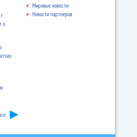
Мировые новости
Новости партнеров
ют
т о
ю
матчах
ия
все