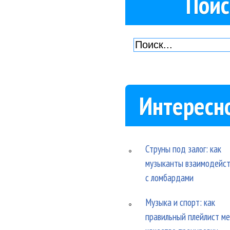
Поис
Интересн
Струны под залог: как
музыканты взаимодейс
с ломбардами
Музыка и спорт: как
правильный плейлист м