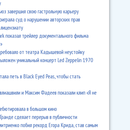
y
ьюз завершил свою гастрольную карьеру
оиграла суд о нарушении авторских прав
 лицензиату
Park показал трейлер документального фильма
r»
ребовало от театра Кадышевой неустойку
выложен уникальный концерт Led Zeppelin 1970
тала петь в Black Eyed Peas, чтобы стать
влиашвили и Максим Фадеев показали клип «Я не
дебютировала в большом кино
Гранде сделает перерыв в публичности
итриенко побил рекорд Егора Крида, став самым