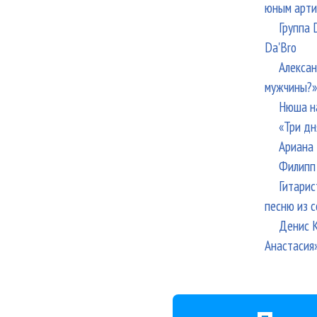
юным арти
Группа 
Da'Bro
Алексан
мужчины?»
Нюша н
«Три дн
Ариана 
Филипп 
Гитарис
песню из с
Денис К
Анастасия