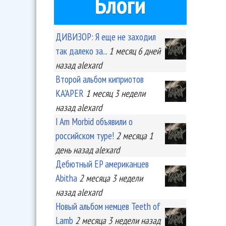
Блоги
ДИВИЗОР: Я еще не заходил
так далеко за...
1 месяц 6 дней
назад
alexard
Второй альбом киприотов
KA'APER
1 месяц 3 недели
назад
alexard
I Am Morbid объявили о
российском туре!
2 месяца 1
день
назад
alexard
Дебютный EP американцев
Abitha
2 месяца 3 недели
назад
alexard
Новый альбом немцев Teeth of
Lamb
2 месяца 3 недели
назад