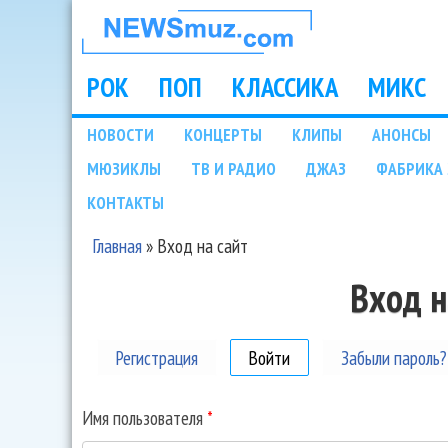
НОВОСТИ
МУЗЫКИ И
РОК
ПОП
КЛАССИКА
МИКС
Main menu
ШОУ БИЗНЕСА
НОВОСТИ
КОНЦЕРТЫ
КЛИПЫ
АНОНСЫ
Подразделы
МЮЗИКЛЫ
ТВ И РАДИО
ДЖАЗ
ФАБРИКА 
NEWSMUZ.COM
КОНТАКТЫ
Главная
»
Вход на сайт
Вы здесь
Вход н
Регистрация
Войти
(активная вкладка)
Забыли пароль?
Имя пользователя
*