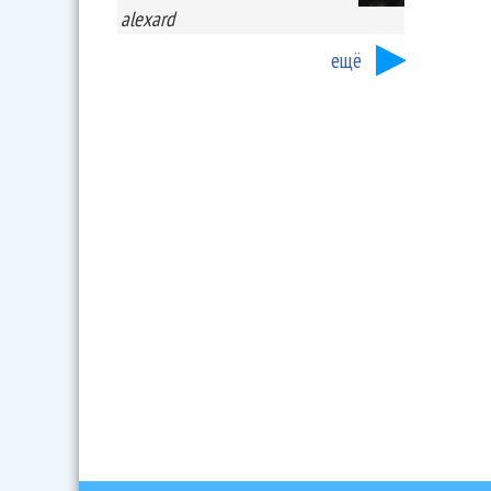
alexard
ещё