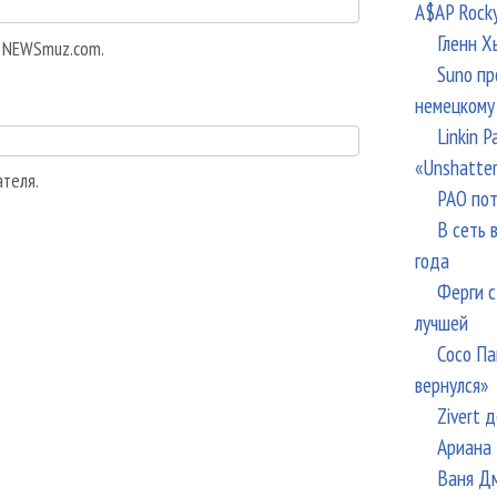
A$AP Rock
Гленн Х
а NEWSmuz.com.
Suno пр
немецкому
Linkin 
«Unshatte
ателя.
РАО пот
В сеть 
года
Ферги с
лучшей
Сосо Па
вернулся»
Zivert 
Ариана 
Ваня Дм