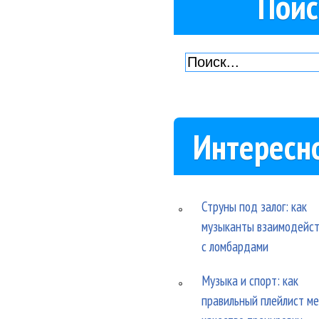
Поис
Интересн
Струны под залог: как
музыканты взаимодейс
с ломбардами
Музыка и спорт: как
правильный плейлист м