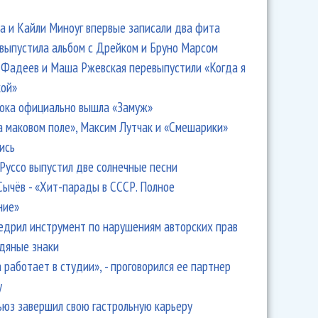
 и Кайли Миноуг впервые записали два фита
 выпустила альбом с Дрейком и Бруно Марсом
Фадеев и Маша Ржевская перевыпустили «Когда я
кой»
ока официально вышла «Замуж»
а маковом поле», Максим Лутчак и «Смешарики»
ись
Руссо выпустил две солнечные песни
Сычёв - «Хит-парады в СССР. Полное
ние»
едрил инструмент по нарушениям авторских прав
одяные знаки
 работает в студии», - проговорился ее партнер
y
ьюз завершил свою гастрольную карьеру