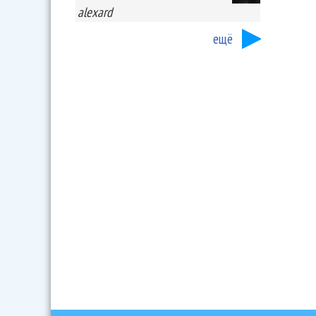
alexard
ещё