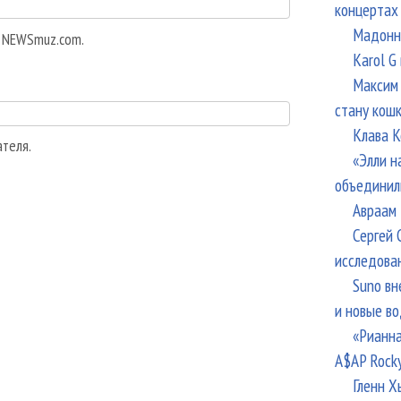
концертах
Мадонна
а NEWSmuz.com.
Karol G
Максим 
стану кош
Клава К
ателя.
«Элли н
объединил
Авраам 
Сергей 
исследова
Suno вн
и новые в
«Рианна
A$AP Rock
Гленн Х