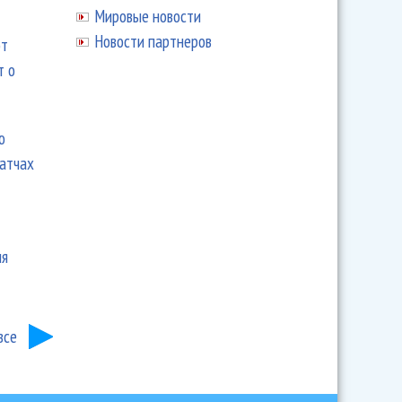
Мировые новости
Новости партнеров
ют
т о
ю
матчах
ия
все