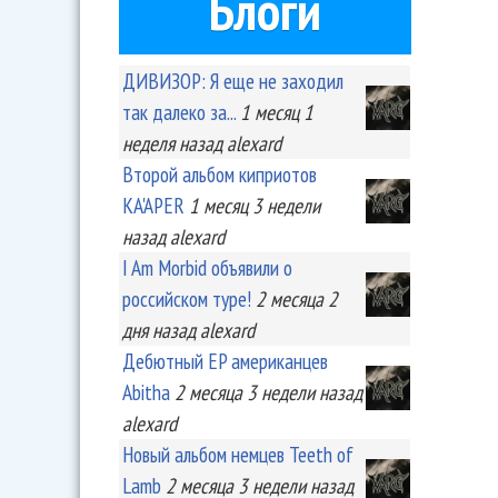
Блоги
ДИВИЗОР: Я еще не заходил
так далеко за...
1 месяц 1
неделя
назад
alexard
Второй альбом киприотов
KA'APER
1 месяц 3 недели
назад
alexard
I Am Morbid объявили о
российском туре!
2 месяца 2
дня
назад
alexard
Дебютный EP американцев
Abitha
2 месяца 3 недели
назад
alexard
Новый альбом немцев Teeth of
Lamb
2 месяца 3 недели
назад