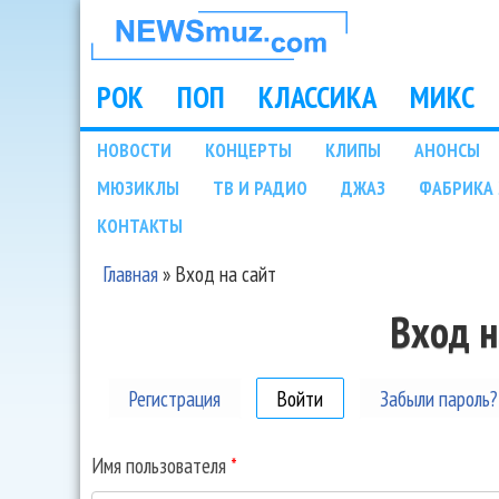
НОВОСТИ
МУЗЫКИ И
РОК
ПОП
КЛАССИКА
МИКС
Main menu
ШОУ БИЗНЕСА
НОВОСТИ
КОНЦЕРТЫ
КЛИПЫ
АНОНСЫ
Подразделы
МЮЗИКЛЫ
ТВ И РАДИО
ДЖАЗ
ФАБРИКА 
NEWSMUZ.COM
КОНТАКТЫ
Главная
»
Вход на сайт
Вы здесь
Вход н
Регистрация
Войти
(активная вкладка)
Забыли пароль?
Имя пользователя
*