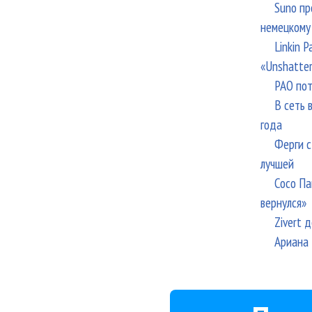
Suno пр
немецкому
Linkin 
«Unshatte
РАО пот
В сеть 
года
Ферги с
лучшей
Сосо Па
вернулся»
Zivert 
Ариана 