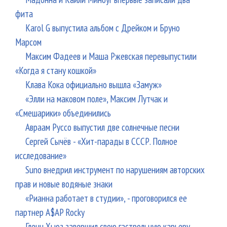
фита
Karol G выпустила альбом с Дрейком и Бруно
Марсом
Максим Фадеев и Маша Ржевская перевыпустили
«Когда я стану кошкой»
Клава Кока официально вышла «Замуж»
«Элли на маковом поле», Максим Лутчак и
«Смешарики» объединились
Авраам Руссо выпустил две солнечные песни
Сергей Сычёв - «Хит-парады в СССР. Полное
исследование»
Suno внедрил инструмент по нарушениям авторских
прав и новые водяные знаки
«Рианна работает в студии», - проговорился ее
партнер A$AP Rocky
Гленн Хьюз завершил свою гастрольную карьеру