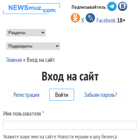
Перейти к основному
Подписывайтесь:
НОВОСТИ
содержанию
X
Facebook
18+
МУЗЫКИ И
Main menu
ШОУ БИЗНЕСА
Подразделы
NEWSMUZ.COM
Главная
»
Вход на сайт
Вы здесь
Вход на сайт
Регистрация
Войти
(активная вкладка)
Забыли пароль?
Имя пользователя
*
Укажите ваше имя на сайте Новости музыки и шоу бизнеса