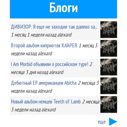
Блоги
ДИВИЗОР: Я еще не заходил так далеко за...
1 месяц 1 неделя
назад
alexard
Второй альбом киприотов KA'APER
1 месяц 3
недели
назад
alexard
I Am Morbid объявили о российском туре!
2
месяца 3 дня
назад
alexard
Дебютный EP американцев Abitha
2 месяца 3
недели
назад
alexard
Новый альбом немцев Teeth of Lamb
2 месяца
3 недели
назад
alexard
ещё