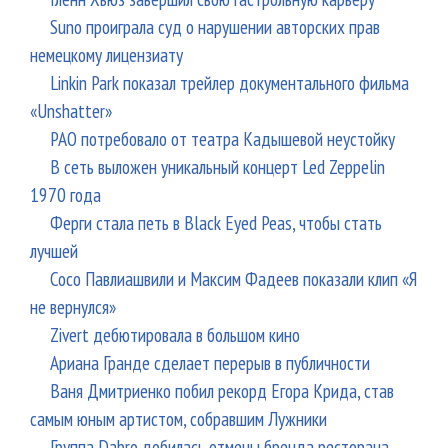
Suno проиграла суд о нарушении авторских прав
немецкому лицензиату
Linkin Park показал трейлер документального фильма
«Unshatter»
РАО потребовало от театра Кадышевой неустойку
В сеть выложен уникальный концерт Led Zeppelin
1970 года
Ферги стала петь в Black Eyed Peas, чтобы стать
лучшей
Сосо Павлиашвили и Максим Фадеев показали клип «Я
не вернулся»
Zivert дебютировала в большом кино
Ариана Гранде сделает перерыв в публичности
Ваня Дмитриенко побил рекорд Егора Крида, став
самым юным артистом, собравшим Лужники
Группа Dabro добилась отмены бренда ресторана