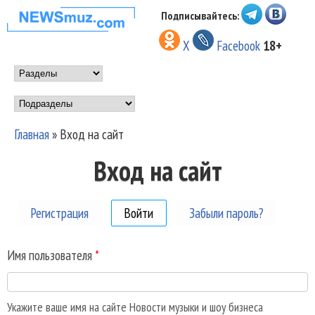
Перейти к основному
Подписывайтесь:
НОВОСТИ
содержанию
X
Facebook
18+
МУЗЫКИ И
Main menu
ШОУ БИЗНЕСА
Подразделы
NEWSMUZ.COM
Главная
»
Вход на сайт
Вы здесь
Вход на сайт
Регистрация
Войти
(активная вкладка)
Забыли пароль?
Имя пользователя
*
Укажите ваше имя на сайте Новости музыки и шоу бизнеса