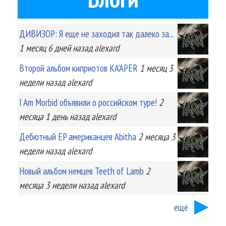
ДИВИЗОР: Я еще не заходил так далеко за...
1 месяц 6 дней
назад
alexard
Второй альбом киприотов KA'APER
1 месяц 3
недели
назад
alexard
I Am Morbid объявили о российском туре!
2
месяца 1 день
назад
alexard
Дебютный EP американцев Abitha
2 месяца 3
недели
назад
alexard
Новый альбом немцев Teeth of Lamb
2
месяца 3 недели
назад
alexard
ещё