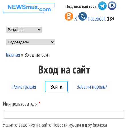
Перейти к основному
Подписывайтесь:
НОВОСТИ
содержанию
X
Facebook
18+
МУЗЫКИ И
Main menu
ШОУ БИЗНЕСА
Подразделы
NEWSMUZ.COM
Главная
»
Вход на сайт
Вы здесь
Вход на сайт
Регистрация
Войти
(активная вкладка)
Забыли пароль?
Имя пользователя
*
Укажите ваше имя на сайте Новости музыки и шоу бизнеса