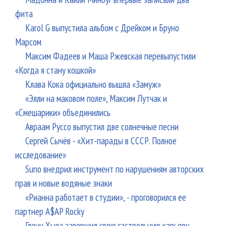
фита
Karol G выпустила альбом с Дрейком и Бруно
Марсом
Максим Фадеев и Маша Ржевская перевыпустили
«Когда я стану кошкой»
Клава Кока официально вышла «Замуж»
«Элли на маковом поле», Максим Лутчак и
«Смешарики» объединились
Авраам Руссо выпустил две солнечные песни
Сергей Сычёв - «Хит-парады в СССР. Полное
исследование»
Suno внедрил инструмент по нарушениям авторских
прав и новые водяные знаки
«Рианна работает в студии», - проговорился ее
партнер A$AP Rocky
Гленн Хьюз завершил свою гастрольную карьеру