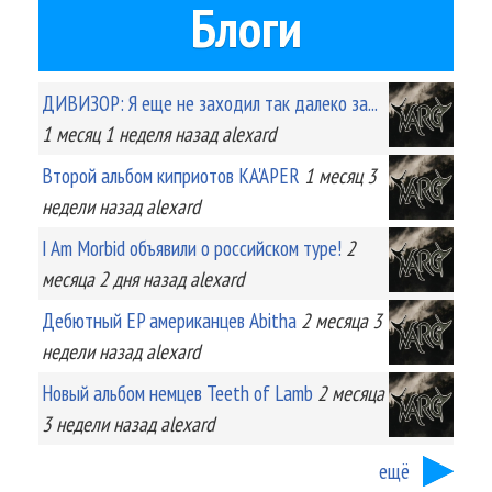
Блоги
ДИВИЗОР: Я еще не заходил так далеко за...
1 месяц 1 неделя
назад
alexard
Второй альбом киприотов KA'APER
1 месяц 3
недели
назад
alexard
I Am Morbid объявили о российском туре!
2
месяца 2 дня
назад
alexard
Дебютный EP американцев Abitha
2 месяца 3
недели
назад
alexard
Новый альбом немцев Teeth of Lamb
2 месяца
3 недели
назад
alexard
ещё