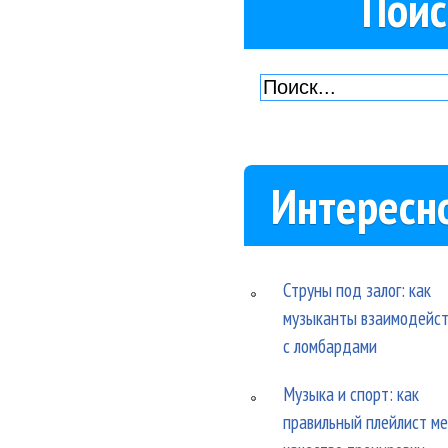
Поис
Интересн
Струны под залог: как
музыканты взаимодейс
с ломбардами
Музыка и спорт: как
правильный плейлист м