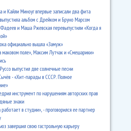
 и Кайли Миноуг впервые записали два фита
 выпустила альбом с Дрейком и Бруно Марсом
Фадеев и Маша Ржевская перевыпустили «Когда я
кой»
ока официально вышла «Замуж»
а маковом поле», Максим Лутчак и «Смешарики»
ись
Руссо выпустил две солнечные песни
Сычёв - «Хит-парады в СССР. Полное
ние»
едрил инструмент по нарушениям авторских прав
одяные знаки
 работает в студии», - проговорился ее партнер
y
ьюз завершил свою гастрольную карьеру