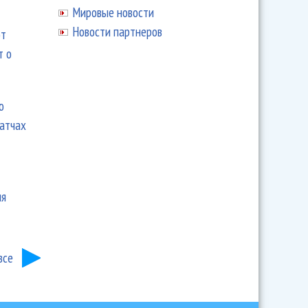
Мировые новости
Новости партнеров
ют
т о
ю
матчах
ия
все