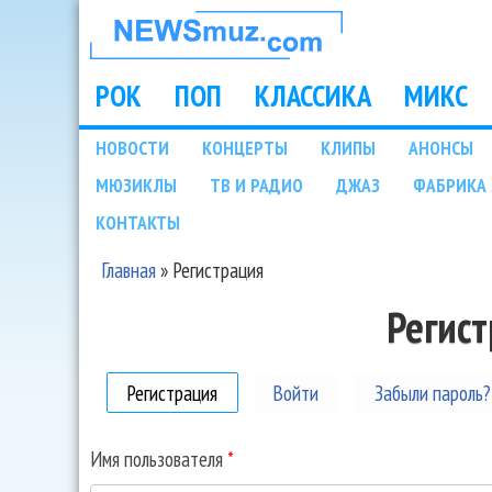
НОВОСТИ
МУЗЫКИ И
РОК
ПОП
КЛАССИКА
МИКС
Main menu
ШОУ БИЗНЕСА
НОВОСТИ
КОНЦЕРТЫ
КЛИПЫ
АНОНСЫ
Подразделы
МЮЗИКЛЫ
ТВ И РАДИО
ДЖАЗ
ФАБРИКА 
NEWSMUZ.COM
КОНТАКТЫ
Главная
»
Регистрация
Вы здесь
Регис
Регистрация
(активная вкладка)
Войти
Забыли пароль?
Имя пользователя
*