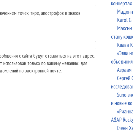
концертах
Мадонна
ючением точек, тире, апострофов и знаков
Karol G
Максим 
стану кош
Клава К
«Элли н
общения с сайта будут отсылаться на этот адрес.
объединил
т использован только по вашему желанию: для
Авраам 
едомлений по электронной почте.
Сергей 
исследова
Suno вн
и новые в
«Рианна
A$AP Rock
Гленн Х