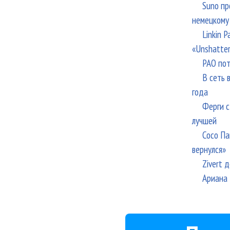
Suno пр
немецкому
Linkin 
«Unshatte
РАО пот
В сеть 
года
Ферги с
лучшей
Сосо Па
вернулся»
Zivert 
Ариана 