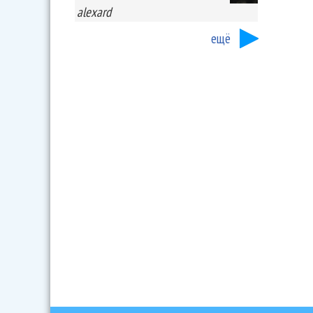
alexard
ещё