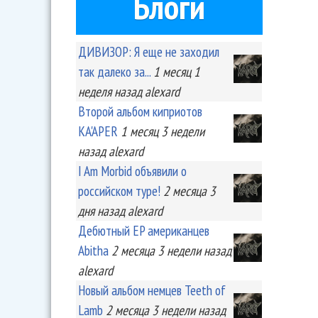
Блоги
ДИВИЗОР: Я еще не заходил
так далеко за...
1 месяц 1
неделя
назад
alexard
Второй альбом киприотов
KA'APER
1 месяц 3 недели
назад
alexard
I Am Morbid объявили о
российском туре!
2 месяца 3
дня
назад
alexard
Дебютный EP американцев
Abitha
2 месяца 3 недели
назад
alexard
Новый альбом немцев Teeth of
Lamb
2 месяца 3 недели
назад