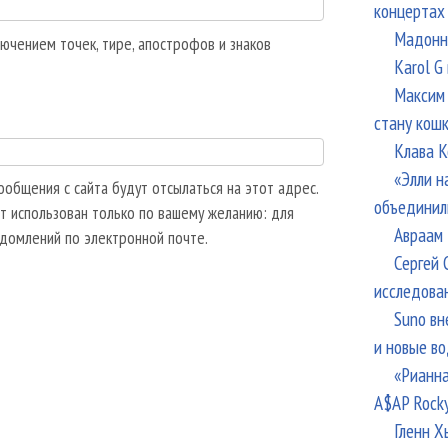
концертах
Мадонна
ючением точек, тире, апострофов и знаков
Karol G
Максим 
стану кош
Клава К
«Элли н
общения с сайта будут отсылаться на этот адрес.
объединил
т использован только по вашему желанию: для
Авраам 
едомлений по электронной почте.
Сергей 
исследова
Suno вн
и новые в
«Рианна
A$AP Rock
Гленн Х