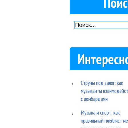
Поис
Интересн
Струны под залог: как
музыканты взаимодейс
с ломбардами
Музыка и спорт: как
правильный плейлист м