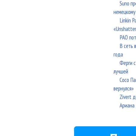
Suno пр
немецкому
Linkin 
«Unshatte
РАО пот
В сеть 
года
Ферги с
лучшей
Сосо Па
вернулся»
Zivert 
Ариана 