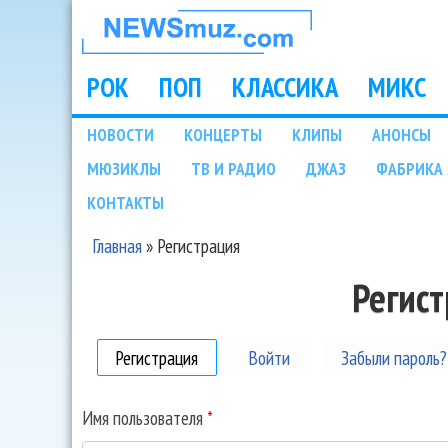
НОВОСТИ
МУЗЫКИ И
РОК
ПОП
КЛАССИКА
МИКС
Main menu
ШОУ БИЗНЕСА
НОВОСТИ
КОНЦЕРТЫ
КЛИПЫ
АНОНСЫ
Подразделы
МЮЗИКЛЫ
ТВ И РАДИО
ДЖАЗ
ФАБРИКА 
NEWSMUZ.COM
КОНТАКТЫ
Главная
»
Регистрация
Вы здесь
Регис
Регистрация
(активная вкладка)
Войти
Забыли пароль?
Имя пользователя
*