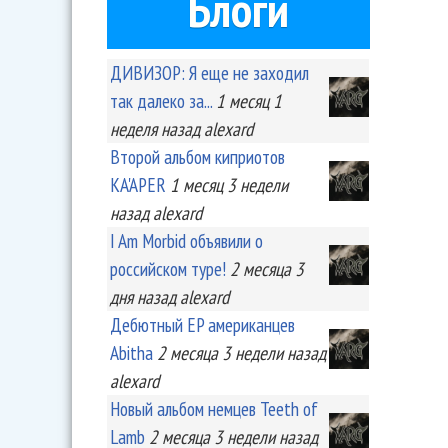
Блоги
ДИВИЗОР: Я еще не заходил
так далеко за...
1 месяц 1
неделя
назад
alexard
Второй альбом киприотов
KA'APER
1 месяц 3 недели
назад
alexard
I Am Morbid объявили о
российском туре!
2 месяца 3
дня
назад
alexard
Дебютный EP американцев
Abitha
2 месяца 3 недели
назад
alexard
Новый альбом немцев Teeth of
Lamb
2 месяца 3 недели
назад