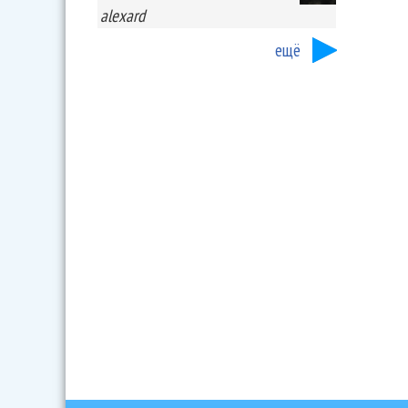
alexard
ещё