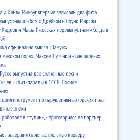
 и Кайли Миноуг впервые записали два фита
 выпустила альбом с Дрейком и Бруно Марсом
Фадеев и Маша Ржевская перевыпустили «Когда я
кой»
ока официально вышла «Замуж»
а маковом поле», Максим Лутчак и «Смешарики»
ись
Руссо выпустил две солнечные песни
Сычёв - «Хит-парады в СССР. Полное
ние»
едрил инструмент по нарушениям авторских прав
одяные знаки
 работает в студии», - проговорился ее партнер
y
ьюз завершил свою гастрольную карьеру