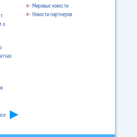
Мировые новости
Новости партнеров
ют
т о
ю
матчах
ия
все