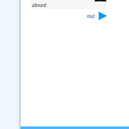
alexard
ещё