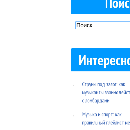
Поис
Интересн
Струны под залог: как
музыканты взаимодейс
с ломбардами
Музыка и спорт: как
правильный плейлист м