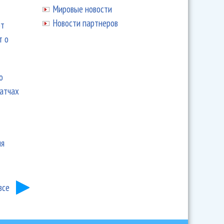
Мировые новости
Новости партнеров
ют
т о
ю
матчах
ия
все