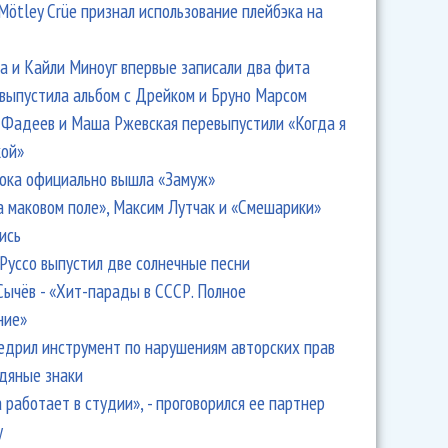
Mötley Crüe признал использование плейбэка на
 и Кайли Миноуг впервые записали два фита
 выпустила альбом с Дрейком и Бруно Марсом
Фадеев и Маша Ржевская перевыпустили «Когда я
кой»
ока официально вышла «Замуж»
а маковом поле», Максим Лутчак и «Смешарики»
ись
Руссо выпустил две солнечные песни
Сычёв - «Хит-парады в СССР. Полное
ние»
едрил инструмент по нарушениям авторских прав
одяные знаки
 работает в студии», - проговорился ее партнер
y