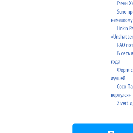
Гленн Х
Suno пр
немецкому
Linkin 
«Unshatte
РАО пот
В сеть 
года
Ферги с
лучшей
Сосо Па
вернулся»
Zivert 