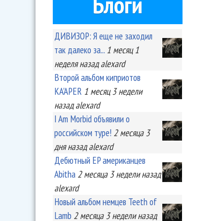
Блоги
ДИВИЗОР: Я еще не заходил
так далеко за...
1 месяц 1
неделя
назад
alexard
Второй альбом киприотов
KA'APER
1 месяц 3 недели
назад
alexard
I Am Morbid объявили о
российском туре!
2 месяца 3
дня
назад
alexard
Дебютный EP американцев
Abitha
2 месяца 3 недели
назад
alexard
Новый альбом немцев Teeth of
Lamb
2 месяца 3 недели
назад