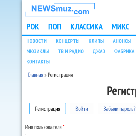
НОВОСТИ
МУЗЫКИ И
РОК
ПОП
КЛАССИКА
МИКС
Main menu
ШОУ БИЗНЕСА
НОВОСТИ
КОНЦЕРТЫ
КЛИПЫ
АНОНСЫ
Подразделы
МЮЗИКЛЫ
ТВ И РАДИО
ДЖАЗ
ФАБРИКА 
NEWSMUZ.COM
КОНТАКТЫ
Главная
»
Регистрация
Вы здесь
Регис
Регистрация
(активная вкладка)
Войти
Забыли пароль?
Имя пользователя
*