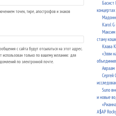
Басист 
концертах
ючением точек, тире, апострофов и знаков
Мадонна
Karol G
Максим 
стану кош
Клава К
общения с сайта будут отсылаться на этот адрес.
«Элли н
т использован только по вашему желанию: для
объединил
едомлений по электронной почте.
Авраам 
Сергей 
исследова
Suno вн
и новые в
«Рианна
A$AP Rock