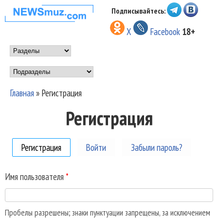
Перейти к основному
Подписывайтесь:
НОВОСТИ
содержанию
X
Facebook
18+
МУЗЫКИ И
Main menu
ШОУ БИЗНЕСА
Подразделы
NEWSMUZ.COM
Главная
»
Регистрация
Вы здесь
Регистрация
Регистрация
(активная вкладка)
Войти
Забыли пароль?
Имя пользователя
*
Пробелы разрешены; знаки пунктуации запрещены, за исключением