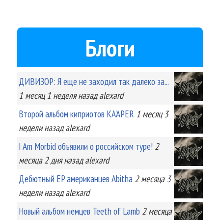
Блоги
ДИВИЗОР: Я еще не заходил так далеко за...
1 месяц 1 неделя
назад
alexard
Второй альбом киприотов KA'APER
1 месяц 3
недели
назад
alexard
I Am Morbid объявили о российском туре!
2
месяца 2 дня
назад
alexard
Дебютный EP американцев Abitha
2 месяца 3
недели
назад
alexard
Новый альбом немцев Teeth of Lamb
2 месяца