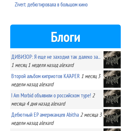
Zivert дебютировала в большом кино
Блоги
ДИВИЗОР: Я еще не заходил так далеко за...
1 месяц 1 неделя
назад
alexard
Второй альбом киприотов KA'APER
1 месяц 3
недели
назад
alexard
I Am Morbid объявили о российском туре!
2
месяца 4 дня
назад
alexard
Дебютный EP американцев Abitha
2 месяца 3
недели
назад
alexard