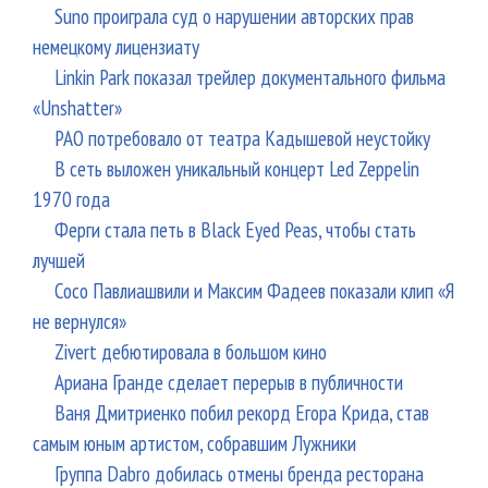
Suno проиграла суд о нарушении авторских прав
немецкому лицензиату
Linkin Park показал трейлер документального фильма
«Unshatter»
РАО потребовало от театра Кадышевой неустойку
В сеть выложен уникальный концерт Led Zeppelin
1970 года
Ферги стала петь в Black Eyed Peas, чтобы стать
лучшей
Сосо Павлиашвили и Максим Фадеев показали клип «Я
не вернулся»
Zivert дебютировала в большом кино
Ариана Гранде сделает перерыв в публичности
Ваня Дмитриенко побил рекорд Егора Крида, став
самым юным артистом, собравшим Лужники
Группа Dabro добилась отмены бренда ресторана