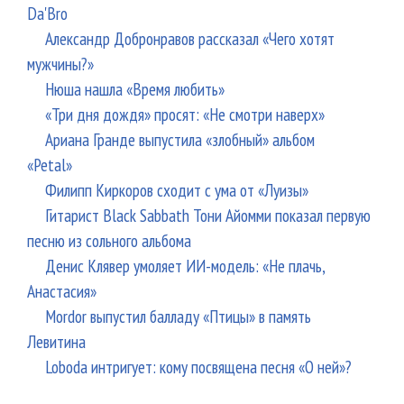
Da'Bro
Александр Добронравов рассказал «Чего хотят
мужчины?»
Нюша нашла «Время любить»
«Три дня дождя» просят: «Не смотри наверх»
Ариана Гранде выпустила «злобный» альбом
«Petal»
Филипп Киркоров сходит с ума от «Луизы»
Гитарист Black Sabbath Тони Айомми показал первую
песню из сольного альбома
Денис Клявер умоляет ИИ-модель: «Не плачь,
Анастасия»
Mordor выпустил балладу «Птицы» в память
Левитина
Loboda интригует: кому посвящена песня «О ней»?