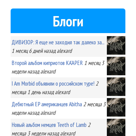
Блоги
ДИВИЗОР: Я еще не заходил так далеко за...
1 месяц 6 дней
назад
alexard
Второй альбом киприотов KA'APER
1 месяц 3
недели
назад
alexard
I Am Morbid объявили о российском туре!
2
месяца 1 день
назад
alexard
Дебютный EP американцев Abitha
2 месяца 3
недели
назад
alexard
Новый альбом немцев Teeth of Lamb
2
месяца 3 недели
назад
alexard