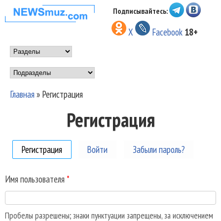
Перейти к основному
Подписывайтесь:
НОВОСТИ
содержанию
X
Facebook
18+
МУЗЫКИ И
Main menu
ШОУ БИЗНЕСА
Подразделы
NEWSMUZ.COM
Главная
»
Регистрация
Вы здесь
Регистрация
Регистрация
(активная вкладка)
Войти
Забыли пароль?
Имя пользователя
*
Пробелы разрешены; знаки пунктуации запрещены, за исключением