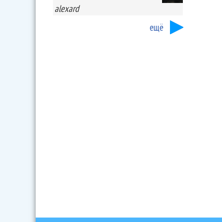
alexard
ещё