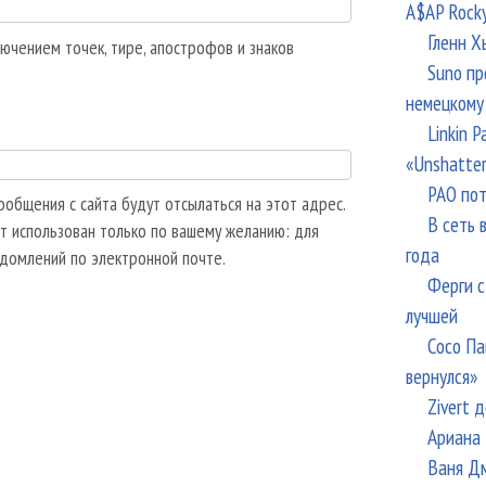
A$AP Rock
Гленн Х
ючением точек, тире, апострофов и знаков
Suno пр
немецкому
Linkin 
«Unshatte
РАО пот
общения с сайта будут отсылаться на этот адрес.
В сеть 
т использован только по вашему желанию: для
года
едомлений по электронной почте.
Ферги с
лучшей
Сосо Па
вернулся»
Zivert 
Ариана 
Ваня Дм