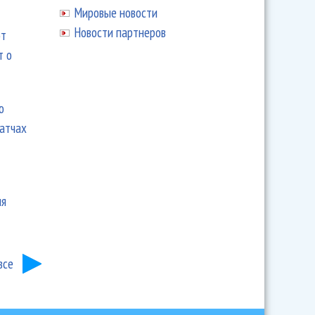
Мировые новости
Новости партнеров
ют
т о
ю
матчах
ия
все