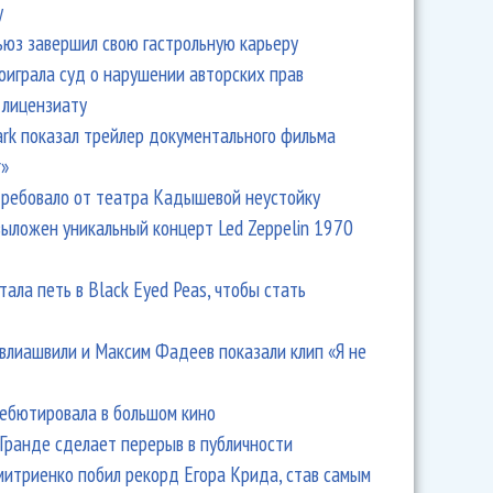
y
ьюз завершил свою гастрольную карьеру
оиграла суд о нарушении авторских прав
 лицензиату
Park показал трейлер документального фильма
r»
ребовало от театра Кадышевой неустойку
выложен уникальный концерт Led Zeppelin 1970
тала петь в Black Eyed Peas, чтобы стать
влиашвили и Максим Фадеев показали клип «Я не
дебютировала в большом кино
Гранде сделает перерыв в публичности
итриенко побил рекорд Егора Крида, став самым