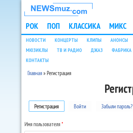
НОВОСТИ
МУЗЫКИ И
РОК
ПОП
КЛАССИКА
МИКС
Main menu
ШОУ БИЗНЕСА
НОВОСТИ
КОНЦЕРТЫ
КЛИПЫ
АНОНСЫ
Подразделы
МЮЗИКЛЫ
ТВ И РАДИО
ДЖАЗ
ФАБРИКА 
NEWSMUZ.COM
КОНТАКТЫ
Главная
»
Регистрация
Вы здесь
Регис
Регистрация
(активная вкладка)
Войти
Забыли пароль?
Имя пользователя
*