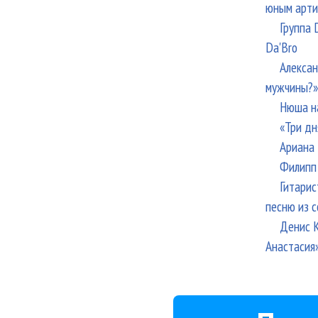
юным арти
Группа 
Da'Bro
Алексан
мужчины?»
Нюша н
«Три дн
Ариана 
Филипп 
Гитарис
песню из с
Денис К
Анастасия