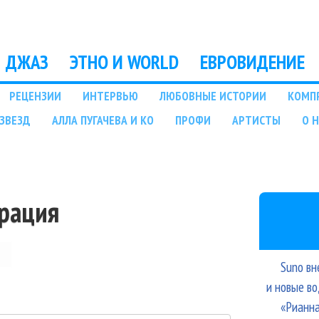
Перейти к основному
содержанию
ДЖАЗ
ЭТНО И WORLD
ЕВРОВИДЕНИЕ
РЕЦЕНЗИИ
ИНТЕРВЬЮ
ЛЮБОВНЫЕ ИСТОРИИ
КОМП
ЗВЕЗД
АЛЛА ПУГАЧЕВА И КО
ПРОФИ
АРТИСТЫ
О 
трация
Suno вн
и новые в
«Рианна