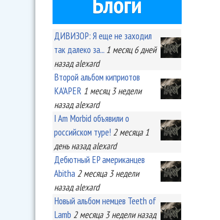
Блоги
ДИВИЗОР: Я еще не заходил
так далеко за...
1 месяц 6 дней
назад
alexard
Второй альбом киприотов
KA'APER
1 месяц 3 недели
назад
alexard
I Am Morbid объявили о
российском туре!
2 месяца 1
день
назад
alexard
Дебютный EP американцев
Abitha
2 месяца 3 недели
назад
alexard
Новый альбом немцев Teeth of
Lamb
2 месяца 3 недели
назад