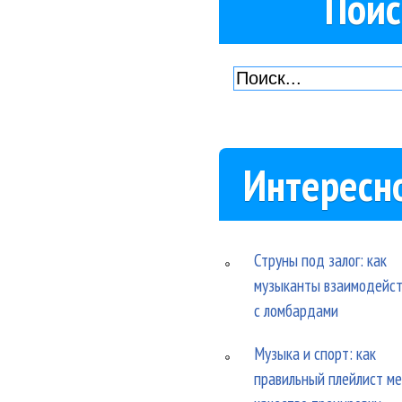
Поис
Интересн
Струны под залог: как
музыканты взаимодейс
с ломбардами
Музыка и спорт: как
правильный плейлист м