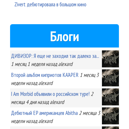
Zivert дебютировала в большом кино
Блоги
ДИВИЗОР: Я еще не заходил так далеко за...
1 месяц 1 неделя
назад
alexard
Второй альбом киприотов KA'APER
1 месяц 3
недели
назад
alexard
I Am Morbid объявили о российском туре!
2
месяца 4 дня
назад
alexard
Дебютный EP американцев Abitha
2 месяца 3
недели
назад
alexard