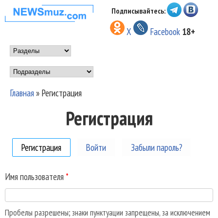
Перейти к основному
Подписывайтесь:
НОВОСТИ
содержанию
X
Facebook
18+
МУЗЫКИ И
Main menu
ШОУ БИЗНЕСА
Подразделы
NEWSMUZ.COM
Главная
»
Регистрация
Вы здесь
Регистрация
Регистрация
(активная вкладка)
Войти
Забыли пароль?
Имя пользователя
*
Пробелы разрешены; знаки пунктуации запрещены, за исключением