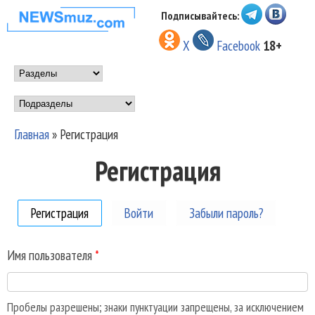
Перейти к основному
Подписывайтесь:
НОВОСТИ
содержанию
X
Facebook
18+
МУЗЫКИ И
Main menu
ШОУ БИЗНЕСА
Подразделы
NEWSMUZ.COM
Главная
»
Регистрация
Вы здесь
Регистрация
Регистрация
(активная вкладка)
Войти
Забыли пароль?
Имя пользователя
*
Пробелы разрешены; знаки пунктуации запрещены, за исключением