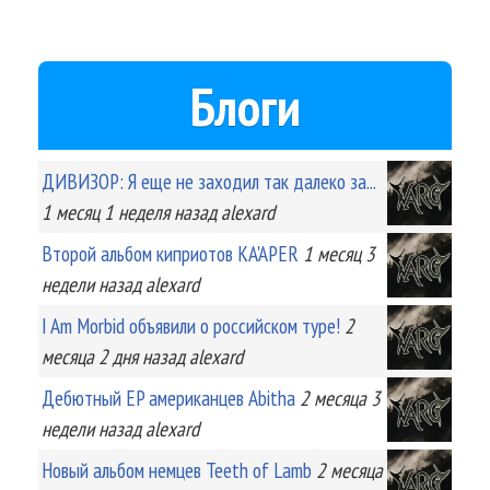
Блоги
ДИВИЗОР: Я еще не заходил так далеко за...
1 месяц 1 неделя
назад
alexard
Второй альбом киприотов KA'APER
1 месяц 3
недели
назад
alexard
I Am Morbid объявили о российском туре!
2
месяца 2 дня
назад
alexard
Дебютный EP американцев Abitha
2 месяца 3
недели
назад
alexard
Новый альбом немцев Teeth of Lamb
2 месяца