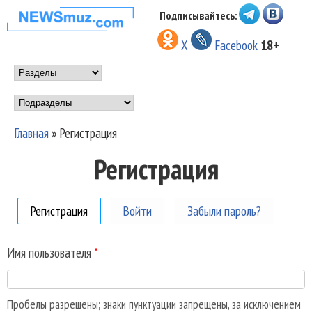
Перейти к основному
Подписывайтесь:
НОВОСТИ
содержанию
X
Facebook
18+
МУЗЫКИ И
Main menu
ШОУ БИЗНЕСА
Подразделы
NEWSMUZ.COM
Главная
»
Регистрация
Вы здесь
Регистрация
Регистрация
(активная вкладка)
Войти
Забыли пароль?
Имя пользователя
*
Пробелы разрешены; знаки пунктуации запрещены, за исключением