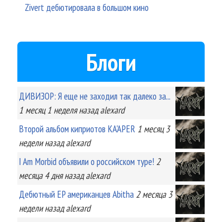
Zivert дебютировала в большом кино
Блоги
ДИВИЗОР: Я еще не заходил так далеко за...
1 месяц 1 неделя
назад
alexard
Второй альбом киприотов KA'APER
1 месяц 3
недели
назад
alexard
I Am Morbid объявили о российском туре!
2
месяца 4 дня
назад
alexard
Дебютный EP американцев Abitha
2 месяца 3
недели
назад
alexard