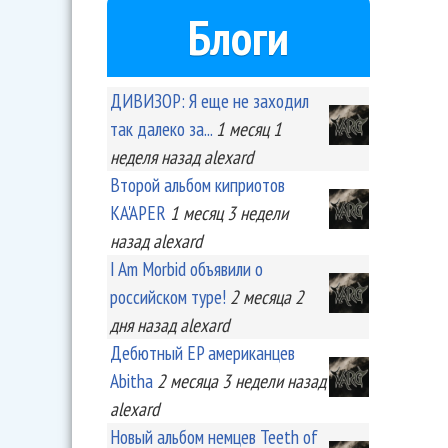
Блоги
ДИВИЗОР: Я еще не заходил
так далеко за...
1 месяц 1
неделя
назад
alexard
Второй альбом киприотов
KA'APER
1 месяц 3 недели
назад
alexard
I Am Morbid объявили о
российском туре!
2 месяца 2
дня
назад
alexard
Дебютный EP американцев
Abitha
2 месяца 3 недели
назад
alexard
Новый альбом немцев Teeth of