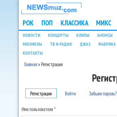
НОВОСТИ
МУЗЫКИ И
РОК
ПОП
КЛАССИКА
МИКС
Main menu
ШОУ БИЗНЕСА
НОВОСТИ
КОНЦЕРТЫ
КЛИПЫ
АНОНСЫ
Подразделы
МЮЗИКЛЫ
ТВ И РАДИО
ДЖАЗ
ФАБРИКА 
NEWSMUZ.COM
КОНТАКТЫ
Главная
»
Регистрация
Вы здесь
Регис
Регистрация
(активная вкладка)
Войти
Забыли пароль?
Имя пользователя
*