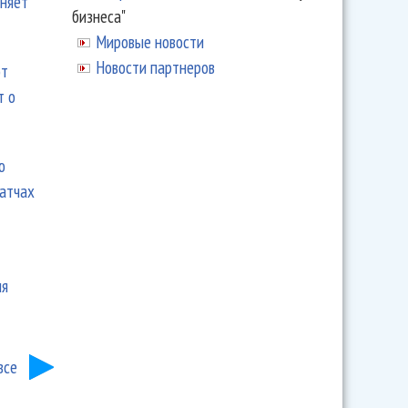
еняет
бизнеса"
Мировые новости
Новости партнеров
ют
т о
ю
матчах
ия
все