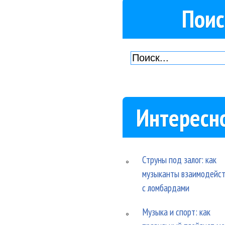
Поис
Интересн
Струны под залог: как
музыканты взаимодейс
с ломбардами
Музыка и спорт: как