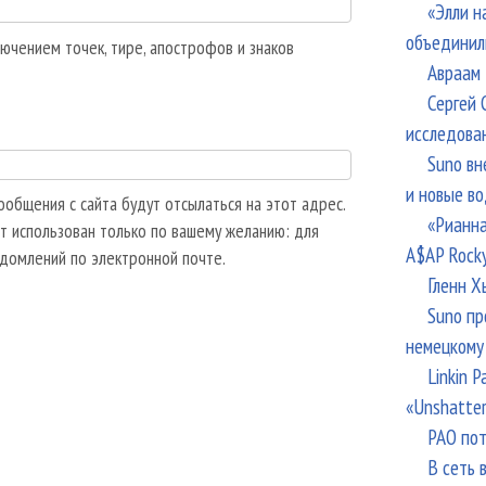
«Элли н
объединил
ючением точек, тире, апострофов и знаков
Авраам 
Сергей 
исследова
Suno вн
и новые в
общения с сайта будут отсылаться на этот адрес.
«Рианна
т использован только по вашему желанию: для
A$AP Rock
едомлений по электронной почте.
Гленн Х
Suno пр
немецкому
Linkin 
«Unshatte
РАО пот
В сеть 