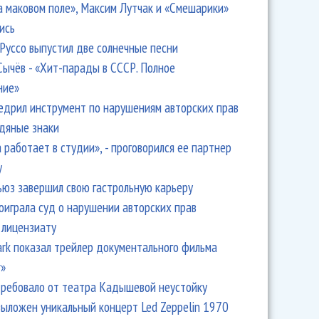
а маковом поле», Максим Лутчак и «Смешарики»
ись
Руссо выпустил две солнечные песни
Сычёв - «Хит-парады в СССР. Полное
ние»
едрил инструмент по нарушениям авторских прав
одяные знаки
 работает в студии», - проговорился ее партнер
y
ьюз завершил свою гастрольную карьеру
оиграла суд о нарушении авторских прав
 лицензиату
Park показал трейлер документального фильма
r»
ребовало от театра Кадышевой неустойку
выложен уникальный концерт Led Zeppelin 1970