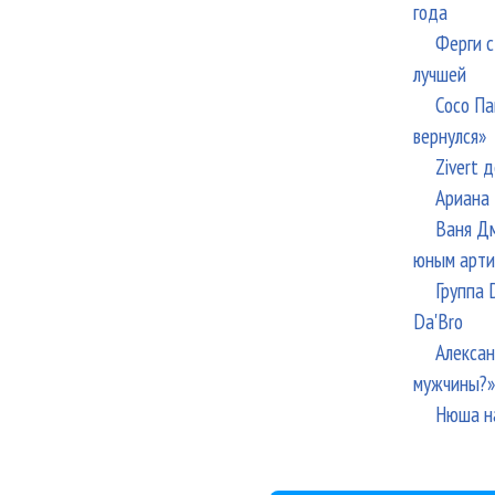
года
Ферги с
лучшей
Сосо Па
вернулся»
Zivert 
Ариана 
Ваня Дм
юным арти
Группа 
Da'Bro
Алексан
мужчины?»
Нюша н