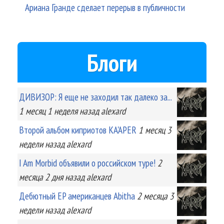
Ариана Гранде сделает перерыв в публичности
Блоги
ДИВИЗОР: Я еще не заходил так далеко за...
1 месяц 1 неделя
назад
alexard
Второй альбом киприотов KA'APER
1 месяц 3
недели
назад
alexard
I Am Morbid объявили о российском туре!
2
месяца 2 дня
назад
alexard
Дебютный EP американцев Abitha
2 месяца 3
недели
назад
alexard