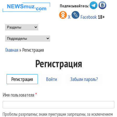
Перейти к основному
Подписывайтесь:
НОВОСТИ
содержанию
X
Facebook
18+
МУЗЫКИ И
Main menu
ШОУ БИЗНЕСА
Подразделы
NEWSMUZ.COM
Главная
»
Регистрация
Вы здесь
Регистрация
Регистрация
(активная вкладка)
Войти
Забыли пароль?
Имя пользователя
*
Пробелы разрешены; знаки пунктуации запрещены, за исключением