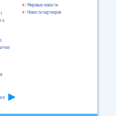
Мировые новости
Новости партнеров
ют
т о
ю
матчах
ия
все