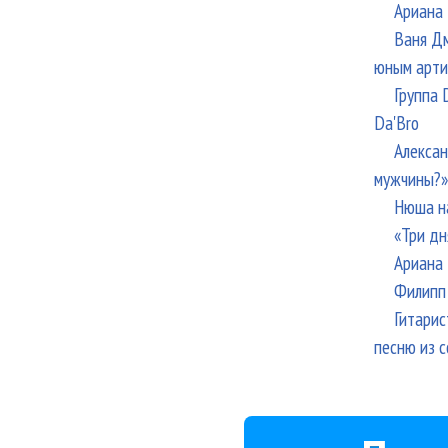
Ариана 
Ваня Дм
юным арти
Группа 
Da'Bro
Алексан
мужчины?»
Нюша н
«Три дн
Ариана 
Филипп 
Гитарис
песню из с