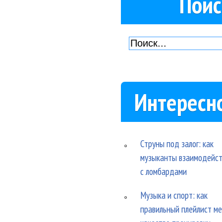
Поис
Интересн
Струны под залог: как
музыканты взаимодейс
с ломбардами
Музыка и спорт: как
правильный плейлист м