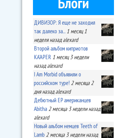
Блоги
ДИВИЗОР: Я еще не заходил
так далеко за...
1 месяц 1
неделя
назад
alexard
Второй альбом киприотов
KA'APER
1 месяц 3 недели
назад
alexard
I Am Morbid объявили о
российском туре!
2 месяца 2
дня
назад
alexard
Дебютный EP американцев
Abitha
2 месяца 3 недели
назад
alexard
Новый альбом немцев Teeth of
Lamb
2 месяца 3 недели
назад