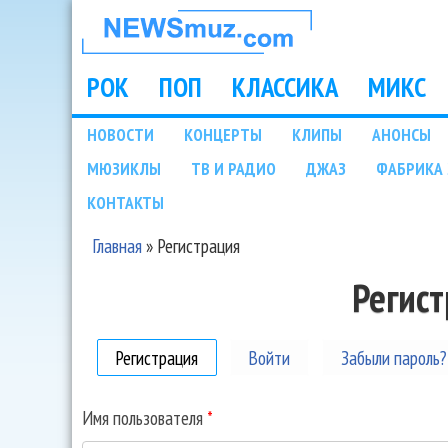
НОВОСТИ
МУЗЫКИ И
РОК
ПОП
КЛАССИКА
МИКС
Main menu
ШОУ БИЗНЕСА
НОВОСТИ
КОНЦЕРТЫ
КЛИПЫ
АНОНСЫ
Подразделы
МЮЗИКЛЫ
ТВ И РАДИО
ДЖАЗ
ФАБРИКА 
NEWSMUZ.COM
КОНТАКТЫ
Главная
»
Регистрация
Вы здесь
Регис
Регистрация
(активная вкладка)
Войти
Забыли пароль?
Имя пользователя
*