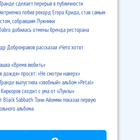
Гранде сделает перерыв в публичности
итриенко побил рекорд Егора Крида, став самым
стом, собравшим Лужники
Dabro добилась отмены бренда ресторана
др Добронравов рассказал «Чего хотят
ашла «Время любить»
я дождя» просят: «Не смотри наверх»
Гранде выпустила «злобный» альбом «Petal»
Киркоров сходит с ума от «Луизы»
т Black Sabbath Тони Айомми показал первую
ольного альбома