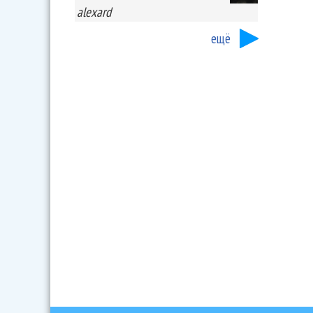
alexard
ещё