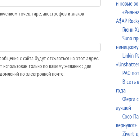
и новые в
«Рианна
ючением точек, тире, апострофов и знаков
A$AP Rock
Гленн Х
Suno пр
немецкому
Linkin 
общения с сайта будут отсылаться на этот адрес.
«Unshatte
т использован только по вашему желанию: для
РАО пот
едомлений по электронной почте.
В сеть 
года
Ферги с
лучшей
Сосо Па
вернулся»
Zivert 