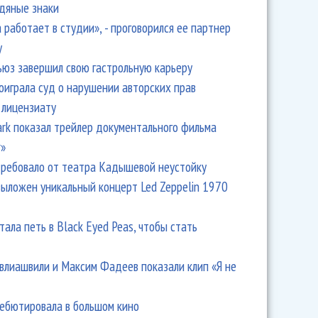
одяные знаки
 работает в студии», - проговорился ее партнер
y
ьюз завершил свою гастрольную карьеру
оиграла суд о нарушении авторских прав
 лицензиату
Park показал трейлер документального фильма
r»
ребовало от театра Кадышевой неустойку
выложен уникальный концерт Led Zeppelin 1970
тала петь в Black Eyed Peas, чтобы стать
влиашвили и Максим Фадеев показали клип «Я не
дебютировала в большом кино