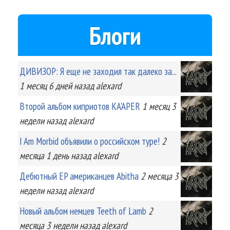
Блоги
ДИВИЗОР: Я еще не заходил так далеко за...
1 месяц 6 дней
назад
alexard
Второй альбом киприотов KA'APER
1 месяц 3
недели
назад
alexard
I Am Morbid объявили о российском туре!
2
месяца 1 день
назад
alexard
Дебютный EP американцев Abitha
2 месяца 3
недели
назад
alexard
Новый альбом немцев Teeth of Lamb
2
месяца 3 недели
назад
alexard