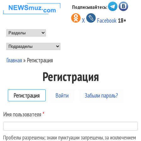
Перейти к основному
Подписывайтесь:
НОВОСТИ
содержанию
X
Facebook
18+
МУЗЫКИ И
Main menu
ШОУ БИЗНЕСА
Подразделы
NEWSMUZ.COM
Главная
»
Регистрация
Вы здесь
Регистрация
Регистрация
(активная вкладка)
Войти
Забыли пароль?
Имя пользователя
*
Пробелы разрешены; знаки пунктуации запрещены, за исключением