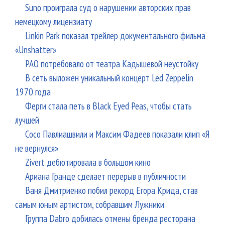
Suno проиграла суд о нарушении авторских прав
немецкому лицензиату
Linkin Park показал трейлер документального фильма
«Unshatter»
РАО потребовало от театра Кадышевой неустойку
В сеть выложен уникальный концерт Led Zeppelin
1970 года
Ферги стала петь в Black Eyed Peas, чтобы стать
лучшей
Сосо Павлиашвили и Максим Фадеев показали клип «Я
не вернулся»
Zivert дебютировала в большом кино
Ариана Гранде сделает перерыв в публичности
Ваня Дмитриенко побил рекорд Егора Крида, став
самым юным артистом, собравшим Лужники
Группа Dabro добилась отмены бренда ресторана