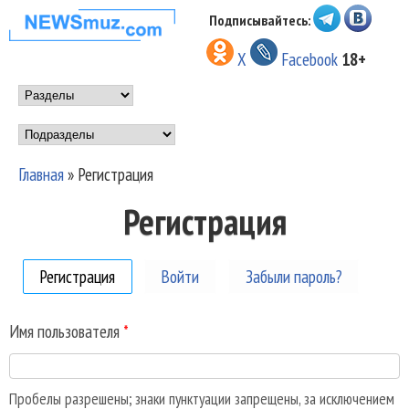
Перейти к основному
Подписывайтесь:
НОВОСТИ
содержанию
X
Facebook
18+
МУЗЫКИ И
Main menu
ШОУ БИЗНЕСА
Подразделы
NEWSMUZ.COM
Главная
»
Регистрация
Вы здесь
Регистрация
Регистрация
(активная вкладка)
Войти
Забыли пароль?
Имя пользователя
*
Пробелы разрешены; знаки пунктуации запрещены, за исключением