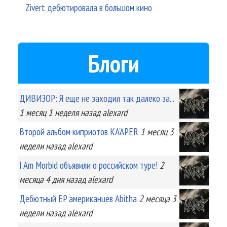
Zivert дебютировала в большом кино
Блоги
ДИВИЗОР: Я еще не заходил так далеко за...
1 месяц 1 неделя
назад
alexard
Второй альбом киприотов KA'APER
1 месяц 3
недели
назад
alexard
I Am Morbid объявили о российском туре!
2
месяца 4 дня
назад
alexard
Дебютный EP американцев Abitha
2 месяца 3
недели
назад
alexard