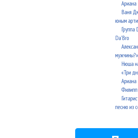
Ариана 
Ваня Дм
юным арти
Группа 
Da'Bro
Алексан
мужчины?»
Нюша н
«Три дн
Ариана 
Филипп 
Гитарис
песню из с