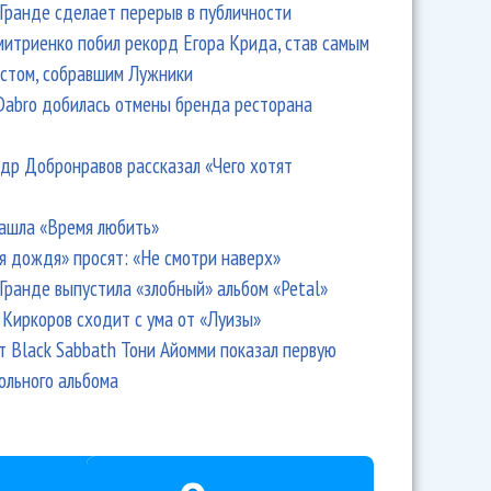
Гранде сделает перерыв в публичности
итриенко побил рекорд Егора Крида, став самым
стом, собравшим Лужники
Dabro добилась отмены бренда ресторана
др Добронравов рассказал «Чего хотят
ашла «Время любить»
я дождя» просят: «Не смотри наверх»
Гранде выпустила «злобный» альбом «Petal»
Киркоров сходит с ума от «Луизы»
т Black Sabbath Тони Айомми показал первую
ольного альбома