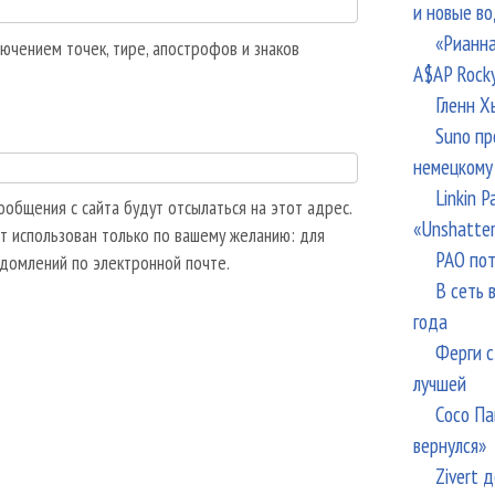
и новые в
«Рианна
ючением точек, тире, апострофов и знаков
A$AP Rock
Гленн Х
Suno пр
немецкому
Linkin 
общения с сайта будут отсылаться на этот адрес.
«Unshatte
т использован только по вашему желанию: для
РАО пот
едомлений по электронной почте.
В сеть 
года
Ферги с
лучшей
Сосо Па
вернулся»
Zivert 