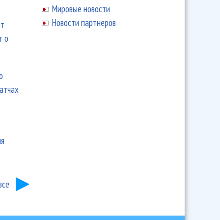
Мировые новости
Новости партнеров
ют
т о
ю
матчах
ия
все