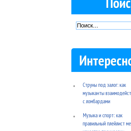
Поис
Интересн
Струны под залог: как
музыканты взаимодейс
с ломбардами
Музыка и спорт: как
правильный плейлист м