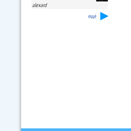
alexard
ещё