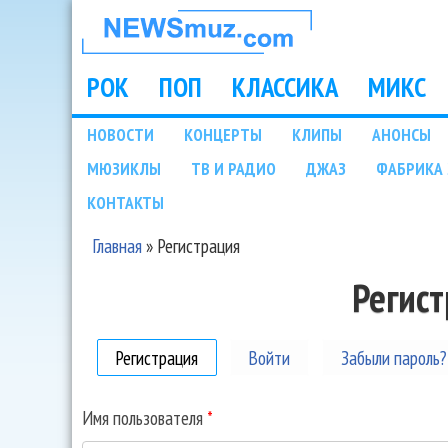
НОВОСТИ
МУЗЫКИ И
РОК
ПОП
КЛАССИКА
МИКС
Main menu
ШОУ БИЗНЕСА
НОВОСТИ
КОНЦЕРТЫ
КЛИПЫ
АНОНСЫ
Подразделы
МЮЗИКЛЫ
ТВ И РАДИО
ДЖАЗ
ФАБРИКА 
NEWSMUZ.COM
КОНТАКТЫ
Главная
»
Регистрация
Вы здесь
Регис
Регистрация
(активная вкладка)
Войти
Забыли пароль?
Имя пользователя
*