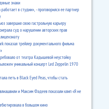
одяные знаки
 работает в студии», - проговорился ее партнер
y
ьюз завершил свою гастрольную карьеру
оиграла суд о нарушении авторских прав
 лицензиату
Park показал трейлер документального фильма
r»
ребовало от театра Кадышевой неустойку
выложен уникальный концерт Led Zeppelin 1970
тала петь в Black Eyed Peas, чтобы стать
влиашвили и Максим Фадеев показали клип «Я не
дебютировала в большом кино