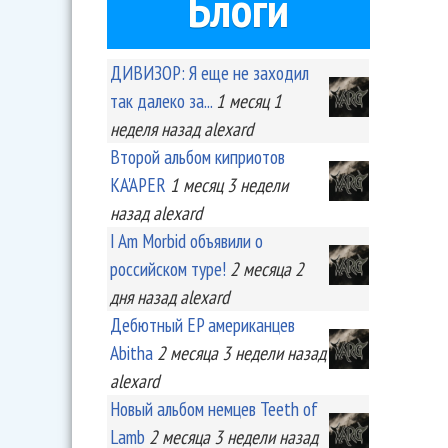
Блоги
ДИВИЗОР: Я еще не заходил
так далеко за...
1 месяц 1
неделя
назад
alexard
Второй альбом киприотов
KA'APER
1 месяц 3 недели
назад
alexard
I Am Morbid объявили о
российском туре!
2 месяца 2
дня
назад
alexard
Дебютный EP американцев
Abitha
2 месяца 3 недели
назад
alexard
Новый альбом немцев Teeth of
Lamb
2 месяца 3 недели
назад