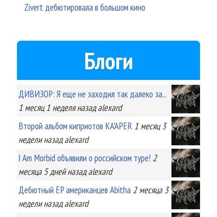
Zivert дебютировала в большом кино
Блоги
ДИВИЗОР: Я еще не заходил так далеко за...
1 месяц 1 неделя
назад
alexard
Второй альбом киприотов KA'APER
1 месяц 3
недели
назад
alexard
I Am Morbid объявили о российском туре!
2
месяца 5 дней
назад
alexard
Дебютный EP американцев Abitha
2 месяца 3
недели
назад
alexard