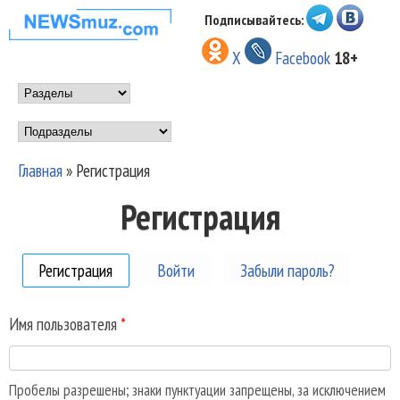
Перейти к основному
Подписывайтесь:
НОВОСТИ
содержанию
X
Facebook
18+
МУЗЫКИ И
Main menu
ШОУ БИЗНЕСА
Подразделы
NEWSMUZ.COM
Главная
»
Регистрация
Вы здесь
Регистрация
Регистрация
(активная вкладка)
Войти
Забыли пароль?
Имя пользователя
*
Пробелы разрешены; знаки пунктуации запрещены, за исключением