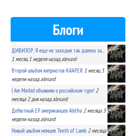
Блоги
ДИВИЗОР: Я еще не заходил так далеко за...
1 месяц 1 неделя
назад
alexard
Второй альбом киприотов KA'APER
1 месяц 3
недели
назад
alexard
I Am Morbid объявили о российском туре!
2
месяца 2 дня
назад
alexard
Дебютный EP американцев Abitha
2 месяца 3
недели
назад
alexard
Новый альбом немцев Teeth of Lamb
2 месяца