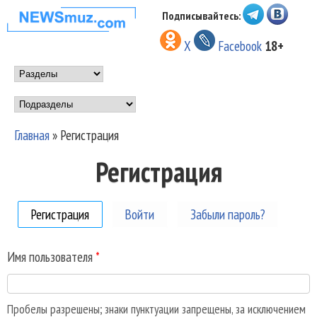
Перейти к основному
Подписывайтесь:
НОВОСТИ
содержанию
X
Facebook
18+
МУЗЫКИ И
Main menu
ШОУ БИЗНЕСА
Подразделы
NEWSMUZ.COM
Главная
»
Регистрация
Вы здесь
Регистрация
Регистрация
(активная вкладка)
Войти
Забыли пароль?
Имя пользователя
*
Пробелы разрешены; знаки пунктуации запрещены, за исключением