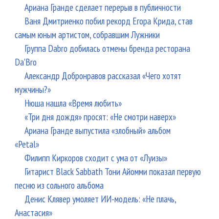
Ариана Гранде сделает перерыв в публичности
Ваня Дмитриенко побил рекорд Егора Крида, став
самым юным артистом, собравшим Лужники
Группа Dabro добилась отмены бренда ресторана
Da'Bro
Александр Добронравов рассказал «Чего хотят
мужчины?»
Нюша нашла «Время любить»
«Три дня дождя» просят: «Не смотри наверх»
Ариана Гранде выпустила «злобный» альбом
«Petal»
Филипп Киркоров сходит с ума от «Луизы»
Гитарист Black Sabbath Тони Айомми показал первую
песню из сольного альбома
Денис Клявер умоляет ИИ-модель: «Не плачь,
Анастасия»