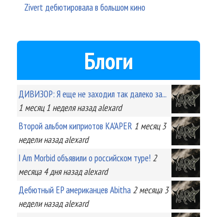
Zivert дебютировала в большом кино
Блоги
ДИВИЗОР: Я еще не заходил так далеко за...
1 месяц 1 неделя
назад
alexard
Второй альбом киприотов KA'APER
1 месяц 3
недели
назад
alexard
I Am Morbid объявили о российском туре!
2
месяца 4 дня
назад
alexard
Дебютный EP американцев Abitha
2 месяца 3
недели
назад
alexard