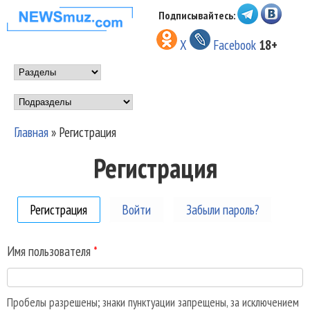
Перейти к основному
Подписывайтесь:
НОВОСТИ
содержанию
X
Facebook
18+
МУЗЫКИ И
Main menu
ШОУ БИЗНЕСА
Подразделы
NEWSMUZ.COM
Главная
»
Регистрация
Вы здесь
Регистрация
Регистрация
(активная вкладка)
Войти
Забыли пароль?
Имя пользователя
*
Пробелы разрешены; знаки пунктуации запрещены, за исключением