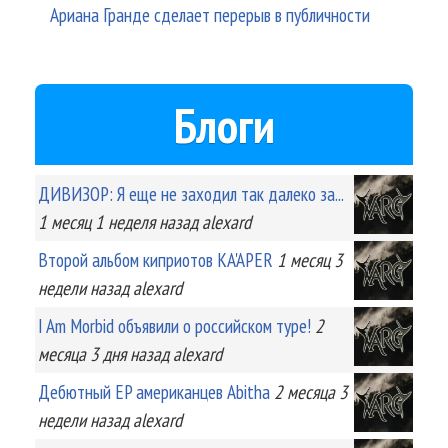
Ариана Гранде сделает перерыв в публичности
Блоги
ДИВИЗОР: Я еще не заходил так далеко за...
1 месяц 1 неделя
назад
alexard
Второй альбом киприотов KA'APER
1 месяц 3
недели
назад
alexard
I Am Morbid объявили о российском туре!
2
месяца 3 дня
назад
alexard
Дебютный EP американцев Abitha
2 месяца 3
недели
назад
alexard