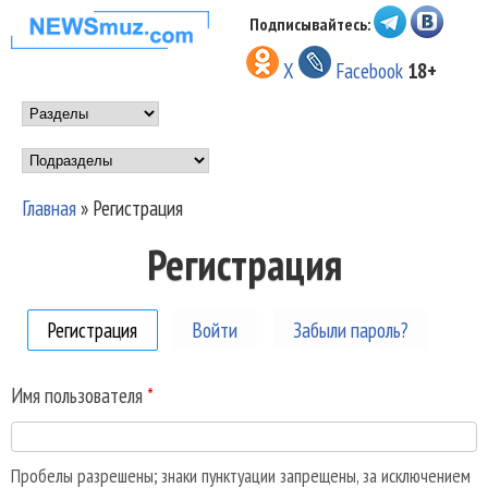
Перейти к основному
Подписывайтесь:
НОВОСТИ
содержанию
X
Facebook
18+
МУЗЫКИ И
Main menu
ШОУ БИЗНЕСА
Подразделы
NEWSMUZ.COM
Главная
»
Регистрация
Вы здесь
Регистрация
Регистрация
(активная вкладка)
Войти
Забыли пароль?
Имя пользователя
*
Пробелы разрешены; знаки пунктуации запрещены, за исключением