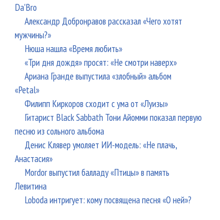
Da'Bro
Александр Добронравов рассказал «Чего хотят
мужчины?»
Нюша нашла «Время любить»
«Три дня дождя» просят: «Не смотри наверх»
Ариана Гранде выпустила «злобный» альбом
«Petal»
Филипп Киркоров сходит с ума от «Луизы»
Гитарист Black Sabbath Тони Айомми показал первую
песню из сольного альбома
Денис Клявер умоляет ИИ-модель: «Не плачь,
Анастасия»
Mordor выпустил балладу «Птицы» в память
Левитина
Loboda интригует: кому посвящена песня «О ней»?