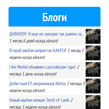
Блоги
ДИВИЗОР: Я еще не заходил так далеко за...
1 месяц 6 дней
назад
alexard
Второй альбом киприотов KA'APER
1 месяц 3
недели
назад
alexard
I Am Morbid объявили о российском туре!
2
месяца 1 день
назад
alexard
Дебютный EP американцев Abitha
2 месяца 3
недели
назад
alexard
Новый альбом немцев Teeth of Lamb
2
месяца 3 недели
назад
alexard