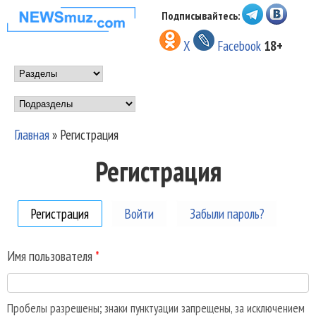
Перейти к основному
Подписывайтесь:
НОВОСТИ
содержанию
X
Facebook
18+
МУЗЫКИ И
Main menu
ШОУ БИЗНЕСА
Подразделы
NEWSMUZ.COM
Главная
»
Регистрация
Вы здесь
Регистрация
Регистрация
(активная вкладка)
Войти
Забыли пароль?
Имя пользователя
*
Пробелы разрешены; знаки пунктуации запрещены, за исключением