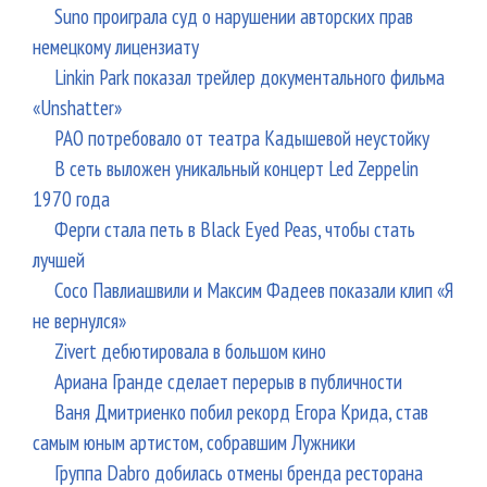
Suno проиграла суд о нарушении авторских прав
немецкому лицензиату
Linkin Park показал трейлер документального фильма
«Unshatter»
РАО потребовало от театра Кадышевой неустойку
В сеть выложен уникальный концерт Led Zeppelin
1970 года
Ферги стала петь в Black Eyed Peas, чтобы стать
лучшей
Сосо Павлиашвили и Максим Фадеев показали клип «Я
не вернулся»
Zivert дебютировала в большом кино
Ариана Гранде сделает перерыв в публичности
Ваня Дмитриенко побил рекорд Егора Крида, став
самым юным артистом, собравшим Лужники
Группа Dabro добилась отмены бренда ресторана