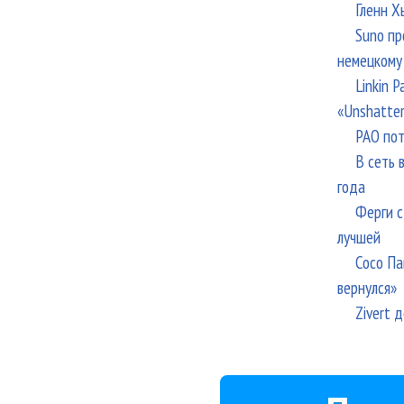
Гленн Х
Suno пр
немецкому
Linkin 
«Unshatte
РАО пот
В сеть 
года
Ферги с
лучшей
Сосо Па
вернулся»
Zivert 