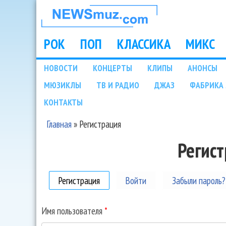
НОВОСТИ
МУЗЫКИ И
РОК
ПОП
КЛАССИКА
МИКС
Main menu
ШОУ БИЗНЕСА
НОВОСТИ
КОНЦЕРТЫ
КЛИПЫ
АНОНСЫ
Подразделы
МЮЗИКЛЫ
ТВ И РАДИО
ДЖАЗ
ФАБРИКА 
NEWSMUZ.COM
КОНТАКТЫ
Главная
»
Регистрация
Вы здесь
Регис
Регистрация
(активная вкладка)
Войти
Забыли пароль?
Имя пользователя
*