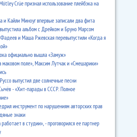
Mötley Crüe признал использование плейбэка на
 и Кайли Миноуг впервые записали два фита
 выпустила альбом с Дрейком и Бруно Марсом
Фадеев и Маша Ржевская перевыпустили «Когда я
кой»
ока официально вышла «Замуж»
а маковом поле», Максим Лутчак и «Смешарики»
ись
Руссо выпустил две солнечные песни
Сычёв - «Хит-парады в СССР. Полное
ние»
едрил инструмент по нарушениям авторских прав
одяные знаки
 работает в студии», - проговорился ее партнер
y