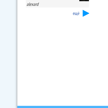
alexard
ещё