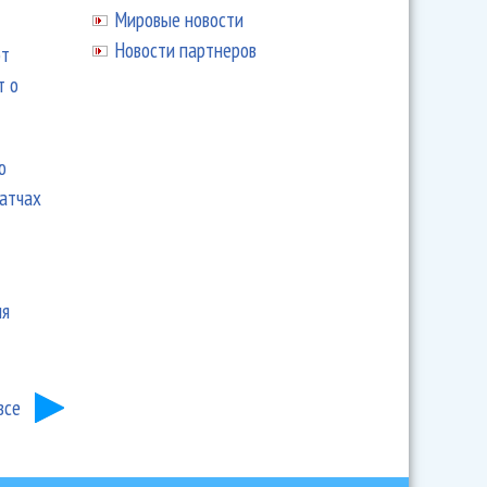
Мировые новости
Новости партнеров
ют
т о
ю
матчах
ия
все