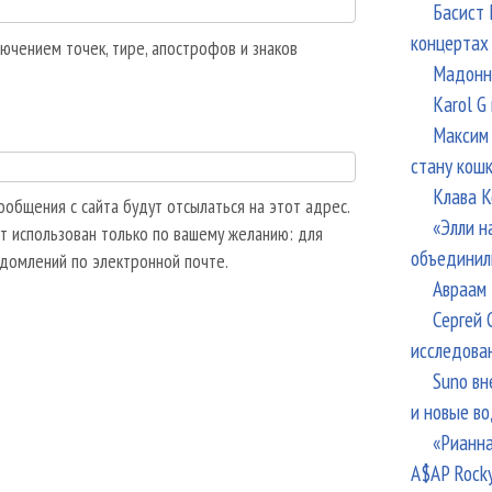
Басист 
концертах
ючением точек, тире, апострофов и знаков
Мадонна
Karol G
Максим 
стану кош
Клава К
общения с сайта будут отсылаться на этот адрес.
«Элли н
т использован только по вашему желанию: для
объединил
едомлений по электронной почте.
Авраам 
Сергей 
исследова
Suno вн
и новые в
«Рианна
A$AP Rock