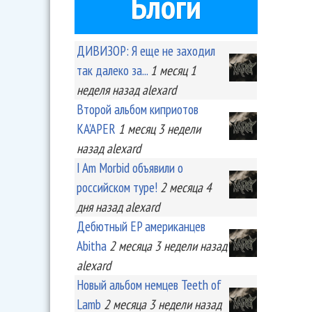
Блоги
ДИВИЗОР: Я еще не заходил
так далеко за...
1 месяц 1
неделя
назад
alexard
Второй альбом киприотов
KA'APER
1 месяц 3 недели
назад
alexard
I Am Morbid объявили о
российском туре!
2 месяца 4
дня
назад
alexard
Дебютный EP американцев
Abitha
2 месяца 3 недели
назад
alexard
Новый альбом немцев Teeth of
Lamb
2 месяца 3 недели
назад