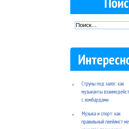
Поис
Интересн
Струны под залог: как
музыканты взаимодейс
с ломбардами
Музыка и спорт: как
правильный плейлист м