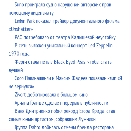
Suno проиграла суд о нарушении авторских прав
немецкому лицензиату
Linkin Park показал трейлер документального фильма
«Unshatter»
РАО потребовало от театра Кадышевой неустойку
В сеть выложен уникальный концерт Led Zeppelin
1970 года
Ферги стала петь в Black Eyed Peas, чтобы стать
лучшей
Сосо Павлиашвили и Максим Фадеев показали клип «Я
не вернулся»
Zivert дебютировала в большом кино
Ариана Гранде сделает перерыв в публичности
Ваня Дмитриенко побил рекорд Егора Крида, став
самым юным артистом, собравшим Лужники
Группа Dabro добилась отмены бренда ресторана