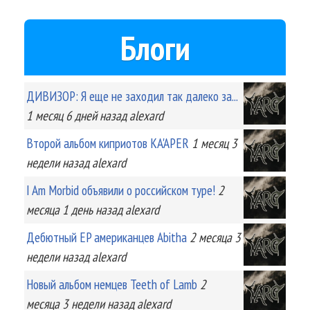
Блоги
ДИВИЗОР: Я еще не заходил так далеко за...
1 месяц 6 дней
назад
alexard
Второй альбом киприотов KA'APER
1 месяц 3
недели
назад
alexard
I Am Morbid объявили о российском туре!
2
месяца 1 день
назад
alexard
Дебютный EP американцев Abitha
2 месяца 3
недели
назад
alexard
Новый альбом немцев Teeth of Lamb
2
месяца 3 недели
назад
alexard