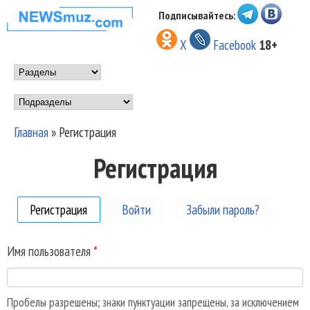
Перейти к основному
Подписывайтесь:
НОВОСТИ
содержанию
X
Facebook
18+
МУЗЫКИ И
Main menu
ШОУ БИЗНЕСА
Подразделы
NEWSMUZ.COM
Главная
»
Регистрация
Вы здесь
Регистрация
Регистрация
(активная вкладка)
Войти
Забыли пароль?
Имя пользователя
*
Пробелы разрешены; знаки пунктуации запрещены, за исключением