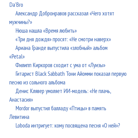
Da'Bro
Александр Добронравов рассказал «Чего хотят
мужчины?»
Нюша нашла «Время любить»
«Три дня дождя» просят: «Не смотри наверх»
Ариана Гранде выпустила «злобный» альбом
«Petal»
Филипп Киркоров сходит с ума от «Луизы»
Гитарист Black Sabbath Тони Айомми показал первую
песню из сольного альбома
Денис Клявер умоляет ИИ-модель: «Не плачь,
Анастасия»
Mordor выпустил балладу «Птицы» в память
Левитина
Loboda интригует: кому посвящена песня «О ней»?