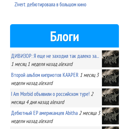
Zivert дебютировала в большом кино
Блоги
ДИВИЗОР: Я еще не заходил так далеко за...
1 месяц 1 неделя
назад
alexard
Второй альбом киприотов KA'APER
1 месяц 3
недели
назад
alexard
I Am Morbid объявили о российском туре!
2
месяца 4 дня
назад
alexard
Дебютный EP американцев Abitha
2 месяца 3
недели
назад
alexard