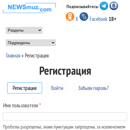
Перейти к основному
Подписывайтесь:
НОВОСТИ
содержанию
X
Facebook
18+
МУЗЫКИ И
Main menu
ШОУ БИЗНЕСА
Подразделы
NEWSMUZ.COM
Главная
»
Регистрация
Вы здесь
Регистрация
Регистрация
(активная вкладка)
Войти
Забыли пароль?
Имя пользователя
*
Пробелы разрешены; знаки пунктуации запрещены, за исключением