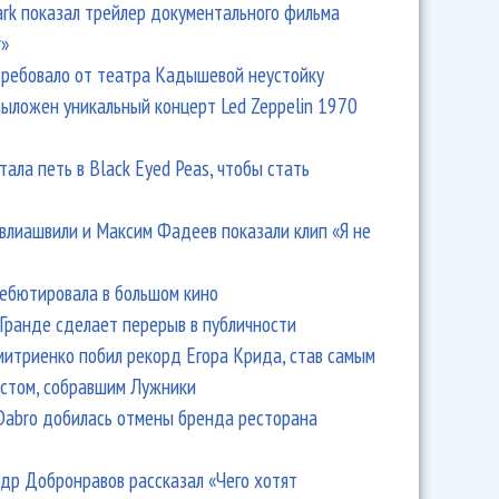
Park показал трейлер документального фильма
r»
ребовало от театра Кадышевой неустойку
выложен уникальный концерт Led Zeppelin 1970
тала петь в Black Eyed Peas, чтобы стать
влиашвили и Максим Фадеев показали клип «Я не
дебютировала в большом кино
Гранде сделает перерыв в публичности
итриенко побил рекорд Егора Крида, став самым
стом, собравшим Лужники
Dabro добилась отмены бренда ресторана
др Добронравов рассказал «Чего хотят