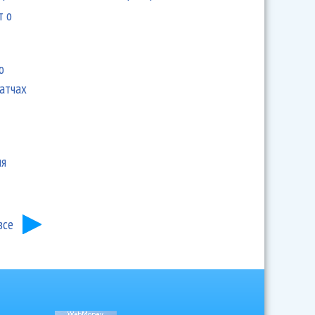
т о
ю
матчах
ия
все