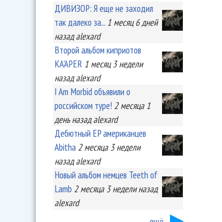
ДИВИЗОР: Я еще не заходил
так далеко за...
1 месяц 6 дней
назад
alexard
Второй альбом киприотов
KA'APER
1 месяц 3 недели
назад
alexard
I Am Morbid объявили о
российском туре!
2 месяца 1
день
назад
alexard
Дебютный EP американцев
Abitha
2 месяца 3 недели
назад
alexard
Новый альбом немцев Teeth of
Lamb
2 месяца 3 недели
назад
alexard
ещё