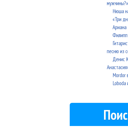
мужчины?»
Нюша н
«Три дн
Ариана 
Филипп 
Гитарис
песню из с
Денис К
Анастасия
Mordor 
Loboda 
Поис