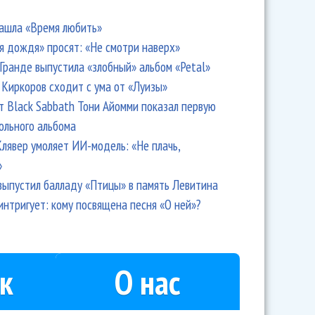
ашла «Время любить»
я дождя» просят: «Не смотри наверх»
Гранде выпустила «злобный» альбом «Petal»
Киркоров сходит с ума от «Луизы»
т Black Sabbath Тони Айомми показал первую
ольного альбома
лявер умоляет ИИ-модель: «Не плачь,
»
выпустил балладу «Птицы» в память Левитина
интригует: кому посвящена песня «О ней»?
к
О нас