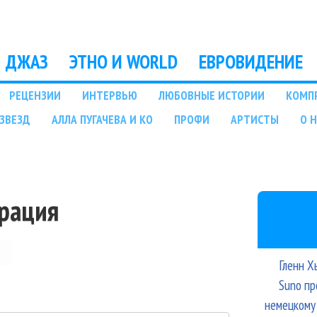
Перейти к основному
содержанию
ДЖАЗ
ЭТНО И WORLD
ЕВРОВИДЕНИЕ
РЕЦЕНЗИИ
ИНТЕРВЬЮ
ЛЮБОВНЫЕ ИСТОРИИ
КОМП
ЗВЕЗД
АЛЛА ПУГАЧЕВА И КО
ПРОФИ
АРТИСТЫ
О 
трация
Гленн Х
Suno пр
немецкому