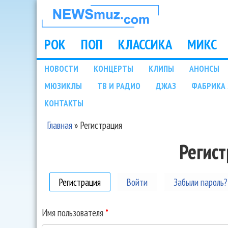
НОВОСТИ
МУЗЫКИ И
РОК
ПОП
КЛАССИКА
МИКС
Main menu
ШОУ БИЗНЕСА
НОВОСТИ
КОНЦЕРТЫ
КЛИПЫ
АНОНСЫ
Подразделы
МЮЗИКЛЫ
ТВ И РАДИО
ДЖАЗ
ФАБРИКА 
NEWSMUZ.COM
КОНТАКТЫ
Главная
»
Регистрация
Вы здесь
Регис
Регистрация
(активная вкладка)
Войти
Забыли пароль?
Имя пользователя
*