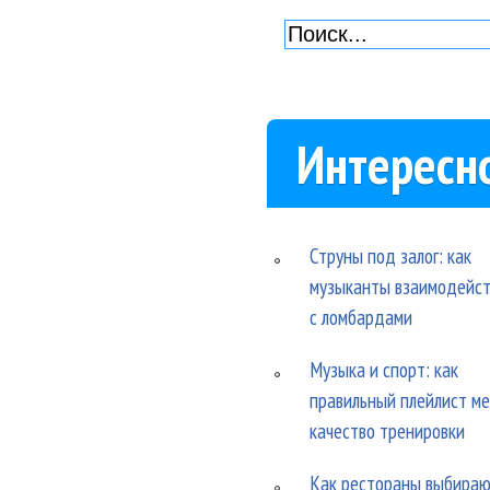
Интересн
Струны под залог: как
музыканты взаимодейс
с ломбардами
Музыка и спорт: как
правильный плейлист м
качество тренировки
Как рестораны выбира