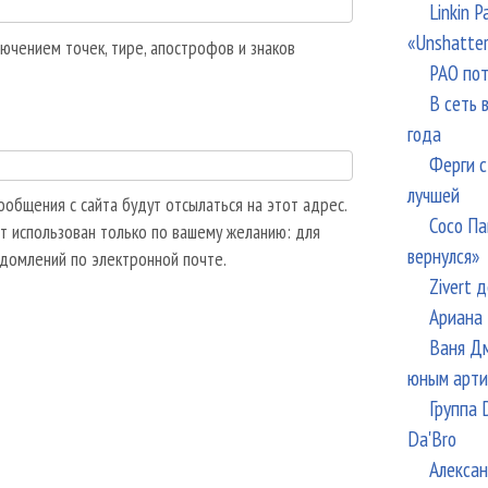
Linkin 
«Unshatte
ючением точек, тире, апострофов и знаков
РАО пот
В сеть 
года
Ферги с
лучшей
общения с сайта будут отсылаться на этот адрес.
Сосо Па
т использован только по вашему желанию: для
вернулся»
едомлений по электронной почте.
Zivert 
Ариана 
Ваня Дм
юным арти
Группа 
Da'Bro
Алексан