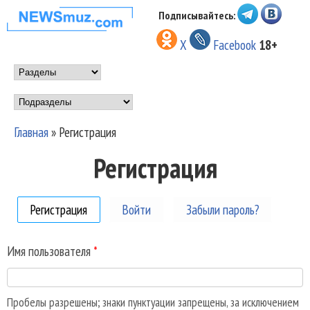
Перейти к основному
Подписывайтесь:
НОВОСТИ
содержанию
X
Facebook
18+
МУЗЫКИ И
Main menu
ШОУ БИЗНЕСА
Подразделы
NEWSMUZ.COM
Главная
»
Регистрация
Вы здесь
Регистрация
Регистрация
(активная вкладка)
Войти
Забыли пароль?
Имя пользователя
*
Пробелы разрешены; знаки пунктуации запрещены, за исключением