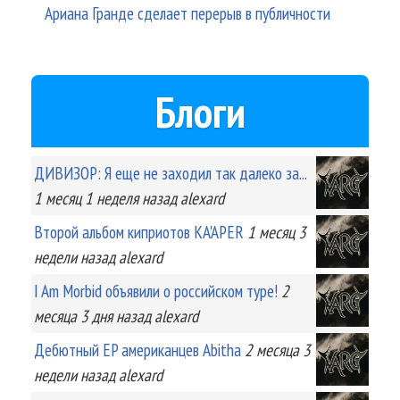
Ариана Гранде сделает перерыв в публичности
Блоги
ДИВИЗОР: Я еще не заходил так далеко за...
1 месяц 1 неделя
назад
alexard
Второй альбом киприотов KA'APER
1 месяц 3
недели
назад
alexard
I Am Morbid объявили о российском туре!
2
месяца 3 дня
назад
alexard
Дебютный EP американцев Abitha
2 месяца 3
недели
назад
alexard