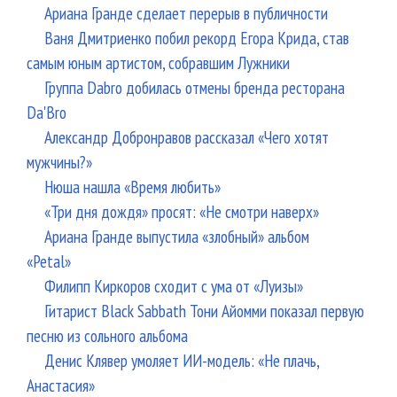
Ариана Гранде сделает перерыв в публичности
Ваня Дмитриенко побил рекорд Егора Крида, став
самым юным артистом, собравшим Лужники
Группа Dabro добилась отмены бренда ресторана
Da'Bro
Александр Добронравов рассказал «Чего хотят
мужчины?»
Нюша нашла «Время любить»
«Три дня дождя» просят: «Не смотри наверх»
Ариана Гранде выпустила «злобный» альбом
«Petal»
Филипп Киркоров сходит с ума от «Луизы»
Гитарист Black Sabbath Тони Айомми показал первую
песню из сольного альбома
Денис Клявер умоляет ИИ-модель: «Не плачь,
Анастасия»