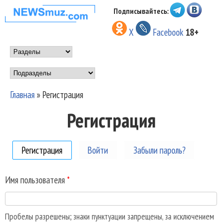
Перейти к основному
Подписывайтесь:
НОВОСТИ
содержанию
X
Facebook
18+
МУЗЫКИ И
Main menu
ШОУ БИЗНЕСА
Подразделы
NEWSMUZ.COM
Главная
»
Регистрация
Вы здесь
Регистрация
Регистрация
(активная вкладка)
Войти
Забыли пароль?
Имя пользователя
*
Пробелы разрешены; знаки пунктуации запрещены, за исключением