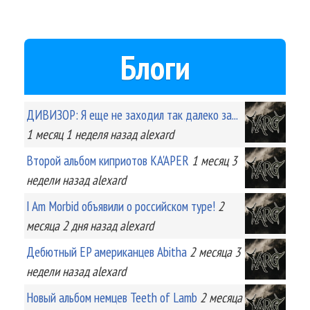
Блоги
ДИВИЗОР: Я еще не заходил так далеко за...
1 месяц 1 неделя
назад
alexard
Второй альбом киприотов KA'APER
1 месяц 3
недели
назад
alexard
I Am Morbid объявили о российском туре!
2
месяца 2 дня
назад
alexard
Дебютный EP американцев Abitha
2 месяца 3
недели
назад
alexard
Новый альбом немцев Teeth of Lamb
2 месяца