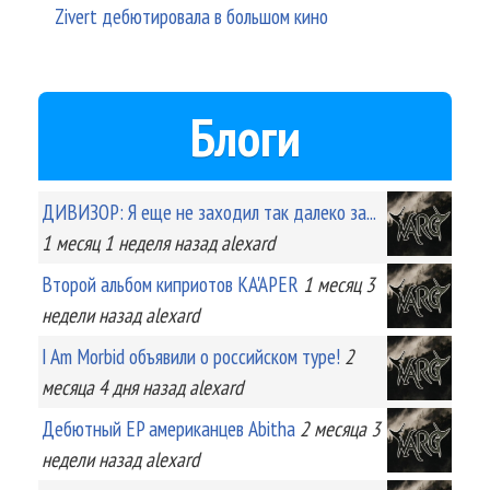
Zivert дебютировала в большом кино
Блоги
ДИВИЗОР: Я еще не заходил так далеко за...
1 месяц 1 неделя
назад
alexard
Второй альбом киприотов KA'APER
1 месяц 3
недели
назад
alexard
I Am Morbid объявили о российском туре!
2
месяца 4 дня
назад
alexard
Дебютный EP американцев Abitha
2 месяца 3
недели
назад
alexard