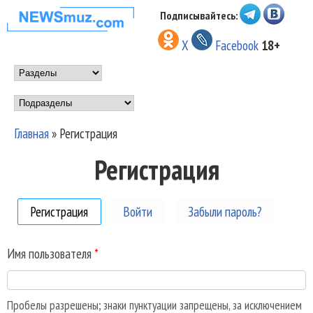
Перейти к основному
Подписывайтесь:
НОВОСТИ
содержанию
X
Facebook
18+
МУЗЫКИ И
Main menu
ШОУ БИЗНЕСА
Подразделы
NEWSMUZ.COM
Главная
»
Регистрация
Вы здесь
Регистрация
Регистрация
(активная вкладка)
Войти
Забыли пароль?
Имя пользователя
*
Пробелы разрешены; знаки пунктуации запрещены, за исключением