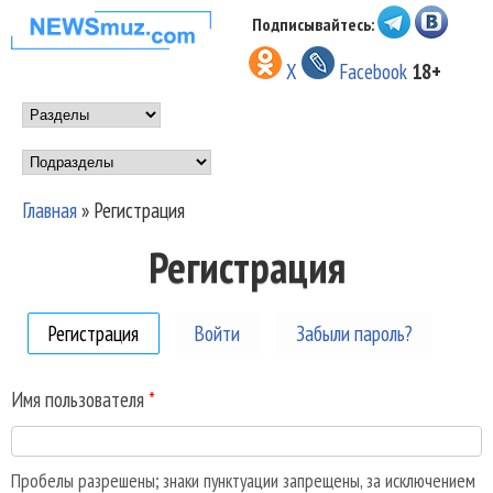
Перейти к основному
Подписывайтесь:
НОВОСТИ
содержанию
X
Facebook
18+
МУЗЫКИ И
Main menu
ШОУ БИЗНЕСА
Подразделы
NEWSMUZ.COM
Главная
»
Регистрация
Вы здесь
Регистрация
Регистрация
(активная вкладка)
Войти
Забыли пароль?
Имя пользователя
*
Пробелы разрешены; знаки пунктуации запрещены, за исключением