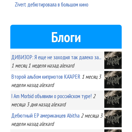
Zivert дебютировала в большом кино
Блоги
ДИВИЗОР: Я еще не заходил так далеко за...
1 месяц 1 неделя
назад
alexard
Второй альбом киприотов KA'APER
1 месяц 3
недели
назад
alexard
I Am Morbid объявили о российском туре!
2
месяца 3 дня
назад
alexard
Дебютный EP американцев Abitha
2 месяца 3
недели
назад
alexard