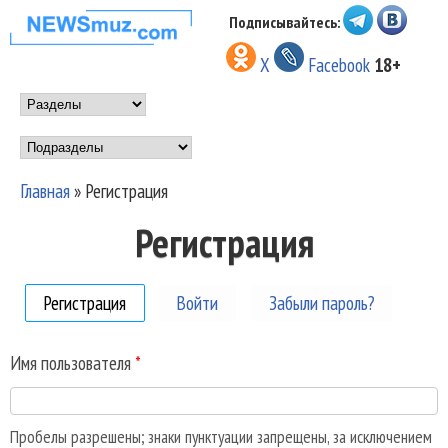
Перейти к основному
Подписывайтесь:
НОВОСТИ
содержанию
X
Facebook
18+
МУЗЫКИ И
Main menu
ШОУ БИЗНЕСА
Подразделы
NEWSMUZ.COM
Главная
»
Регистрация
Вы здесь
Регистрация
Регистрация
(активная вкладка)
Войти
Забыли пароль?
Имя пользователя
*
Пробелы разрешены; знаки пунктуации запрещены, за исключением