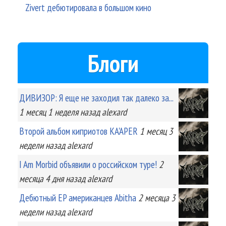
Zivert дебютировала в большом кино
Блоги
ДИВИЗОР: Я еще не заходил так далеко за...
1 месяц 1 неделя
назад
alexard
Второй альбом киприотов KA'APER
1 месяц 3
недели
назад
alexard
I Am Morbid объявили о российском туре!
2
месяца 4 дня
назад
alexard
Дебютный EP американцев Abitha
2 месяца 3
недели
назад
alexard