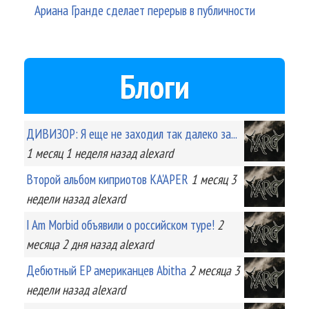
Ариана Гранде сделает перерыв в публичности
Блоги
ДИВИЗОР: Я еще не заходил так далеко за...
1 месяц 1 неделя
назад
alexard
Второй альбом киприотов KA'APER
1 месяц 3
недели
назад
alexard
I Am Morbid объявили о российском туре!
2
месяца 2 дня
назад
alexard
Дебютный EP американцев Abitha
2 месяца 3
недели
назад
alexard