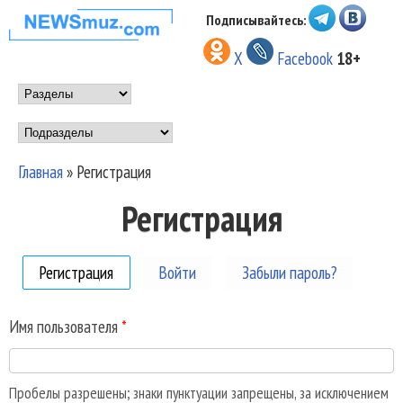
Перейти к основному
Подписывайтесь:
НОВОСТИ
содержанию
X
Facebook
18+
МУЗЫКИ И
Main menu
ШОУ БИЗНЕСА
Подразделы
NEWSMUZ.COM
Главная
»
Регистрация
Вы здесь
Регистрация
Регистрация
(активная вкладка)
Войти
Забыли пароль?
Имя пользователя
*
Пробелы разрешены; знаки пунктуации запрещены, за исключением