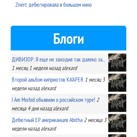
Zivert дебютировала в большом кино
Блоги
ДИВИЗОР: Я еще не заходил так далеко за...
1 месяц 1 неделя
назад
alexard
Второй альбом киприотов KA'APER
1 месяц 3
недели
назад
alexard
I Am Morbid объявили о российском туре!
2
месяца 4 дня
назад
alexard
Дебютный EP американцев Abitha
2 месяца 3
недели
назад
alexard