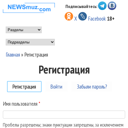
Перейти к основному
Подписывайтесь:
НОВОСТИ
содержанию
X
Facebook
18+
МУЗЫКИ И
Main menu
ШОУ БИЗНЕСА
Подразделы
NEWSMUZ.COM
Главная
»
Регистрация
Вы здесь
Регистрация
Регистрация
(активная вкладка)
Войти
Забыли пароль?
Имя пользователя
*
Пробелы разрешены; знаки пунктуации запрещены, за исключением